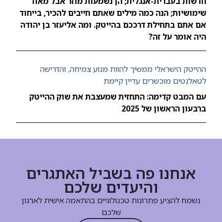
חדשות בעברית-אנגלית; הן נשמעות מוזר אבל מאוד
שימושיות; הנה כמה מילים שאתם חייבים להכיר, בייחוד
אם אתם בתחילת דרככם בהייטק. ומה אליעזר בן יהודה
היה אומר על זה?
ההייטק הישראלי ממשיך להוות מנוע צמיחה, והדרישה
לטאלנטים מוכשרים עדיין קיימת
עם המבט קדימה: התחזית שמעצבת את שוק ההייטק
ברבעון הראשון של 2025
אנחנו פה בשביל האתגרים
והיעדים שלכם
נשמח להציע פתרונות טכנולוגיים בהתאמה אישית לארגון
שלכם