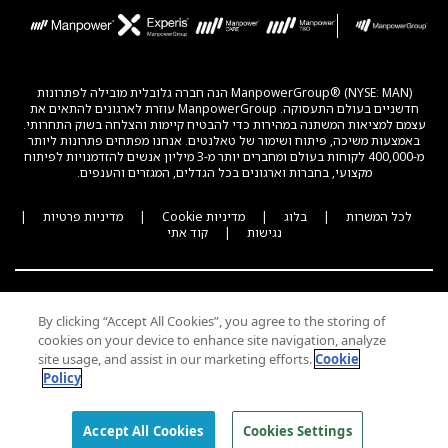
ManpowerGroup® (NYSE: MAN) הנה חברה גלובלית מובילה לפתרונות
חדשניים בעולם התעסוקה. ManpowerGroup עוזרת לארגונים להתאים את
עצמם למציאות המשתנה במהירות כדי להבטיח קיימות והצלחה בשוק התחרותי.
באמצעות משיכה, פיתוח ושימור של טאלנטים. אנחנו מפתחים פתרונות ליותר
מ-400,000 לקוחות בעולם ומחברים יותר מ-3 מיליון אנשים להזדמנויות לפיתוח
מקצועי, בחברות וארגונים בכל הגדלים, המגזרים והענפים.
לכל המשרות
|
בלוג
|
מדיניות Cookie
|
מדיניות פרטיות
|
נגישות
|
קוד אתי
By clicking “Accept All Cookies”, you agree to the storing of
cookies on your device to enhance site navigation, analyze
ENGLISH
site usage, and assist in our marketing efforts.
Cookie
Policy
© 2026 Experis All Rights Reserved
Accept All Cookies
Cookies Settings