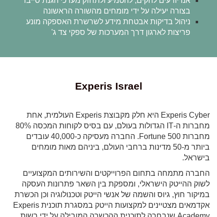
אנו יודעים להקים, להטמיע ולתחזק מערכי הגנת סייבר
בצורה יעילה על ידי מומחים מהשורה הראשונה
ניהול בדיקות אבטחת מידע לשרשרת האספקה מונע
פריצות לארגון דרך המערכות של ספקי צד ג'
Experis Israel
Experis Cyber היא חלק מקבוצת Experis העולמית, אחת
מחברות ה-IT הגדולות בעולם, עם בסיס לקוחות המכסה 80%
מחברות Fortune 500. החברה מעסיקה כ-40,000 עובדים
ביותר מ-50 מדינות ברחבי העולם, ביניהם מאות מומחים
בישראל.
החברה מתמחה בתחום הפרוייקטים והשירותים המקצועיים
לשוק ההייטק הישראלי, ומספקת בין השאר פתרונות העסקה
במיקור חוץ, גיוס והשמה של אנשי הייטק וטכנולוגיה וכן הכשרת
אקדמאים מצטיינים למקצועות הייטק במסגרת תוכנית Experis
Academy שנבחרה לתוכנית ההכשרה המובילה על ידי רשות