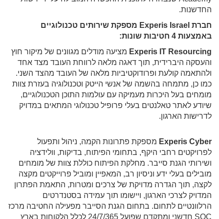
החדשנות.
חברת Experis Israel מספקת שירותים טכנולוגיים
באמצעות 4 חטיבות שונות:
Experis IT Resourcing
מציעה מודלים מגוונים של מיקור חוץ
והעסקה היברידית, תוך דאגה מלאה לרווחת העובד מצד אחד
ולהתאמה קולעת ופרודוקטיביות מלאה של העובד מהצד השני.
כמו כן, מתמחה בהשמה של אנשי הייטק וטכנולוגיה בעזרת צוות
מומחים בעל היכרות מעמיקה עם עולמות התוכן הטכנולוגיים,
שיודע לאתר טאלנטים בעלי פרופיל טכנולוגי המתאים במדויק
לדרישות הארגון.
Experis Cyber
מספקת פתרונות הקמה, ניהול ותפעול
לפרויקטים רחבי היקף, בתחומי הפיתוח, בדיקות, וולידציה
ושירותי הגנת סייבר. מחלקת הפיתוח כוללת צוות של מומחים
מובילים בעלי ידע וניסיון רב, המאפיין ומוביל פרוייקטים מקצה
לקצה, תוך הגדרה מדויקת של צרכים ומטרות, התאמת הפתרון
המדויק לצרכי הארגון, ויישומו תוך עמידה בסטנדרטים
הרלוונטיים לתחום. בתחום הגנת הסייבר מפעילה החטיבה מרכז
SOC חדשני ומתקדם שפועל 24/7/365 לכלל הלקוחות בארץ