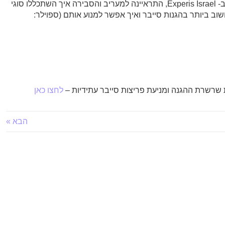
דיקלה ורד, מנהלת חטיבת Solutions ב- Experis Israel, התראיינה למעריב והסבירה איך השתכללו סוגי
וב ביותר בהגנות סייבר ואיך אפשר למנוע אותם (ספוילר:
רשרת ההגנה ומניעת פריצות סייבר עתידיות –
לחצו כאן
הבא »