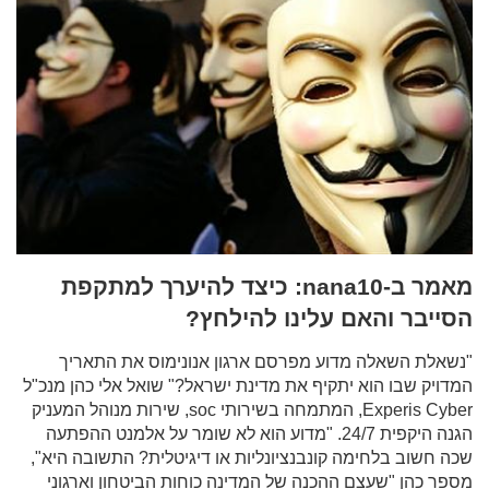
מאמר ב-nana10: כיצד להיערך למתקפת
הסייבר והאם עלינו להילחץ?
"נשאלת השאלה מדוע מפרסם ארגון אנונימוס את התאריך
המדויק שבו הוא יתקיף את מדינת ישראל?" שואל אלי כהן מנכ"ל
Experis Cyber, המתמחה בשירותי soc, שירות מנוהל המעניק
הגנה היקפית 24/7. "מדוע הוא לא שומר על אלמנט ההפתעה
שכה חשוב בלחימה קונבנציונליות או דיגיטלית? התשובה היא",
מספר כהן "שעצם ההכנה של המדינה כוחות הביטחון וארגוני