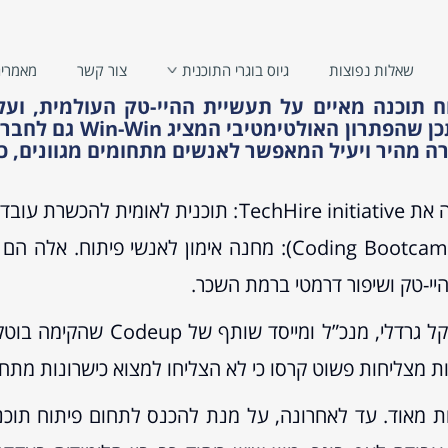
שאלות נפוצות
גיוס בוגרי התוכנית
צור קשר
מאמרי
וח תוכנה מאיים על תעשיית ההיי-טק העולמית, ו
הישראלית. נדונו פתרונו
 מהיר ויעיל המאפשר לאנשים מתחומים מגוונים, כר
ראל?
ב-10 במרץ 2015 השיק נשיא ארה”ב ברק אובמה את initiative
TechHire initiativeהוא הבוטקאמפ תכנות(Coding Bootcamp): מ
יי-טק ושיפור דרמטי ברמת השכר.
ת מצליחות פשוט קרסו כי לא הצליחו למצוא כישרונות מתחו
יות מאוד. עד לאחרונה, על מנת להכנס לתחום פיתוח תוכ