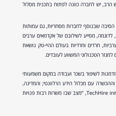
וש הרב, יש לחברה כוונה לפתוח בתכנית מסלול
ו הסיבה שבנוסף לחברות מסחריות, גם עמותות
ן, לדוגמה, מסייע לשילובם של אקדמאים ערבים
רביות, חרדים וחרדיות בעולם ההיי-טק נושאת
למגזר הטכנולוגי המשווע לעובדים.
הזדמנות לשיפור בשכר ועבודה במקום משמעותי
ההכשרה עם מכלול הידע הרלוונטי; והמדינה,
המרוויחה משגשוגה של תעשיית ההיי-טק באופן ישיר ועקיף. אם לחזור לדברי ברק אובמה בהשקת TechHire initiative, “מצב שבו משרות רבות פנויות