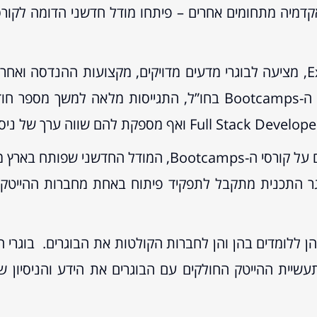
תוכניות הסבה והכשרה כמו Experis academy, מציעה לבוגרי מדעים מדויקים, מק
התכנית האינטנסיבית דורשת, בדיוק כמו קורסי ה-Bootcamps בחו”ל,
להבדיל מהמודל בארה”ב, בו משלמים התלמידים על קורסי ה
ר התכנית מתקבל לתפקיד פיתוח באחת מחברות ההייטק, 
 ללומדים בהן והן לחברות הקולטות את הבוגרים. בוגרי ה
לים בתעשיית ההייטק החולקים עם הבוגרים את הידע והניסיו