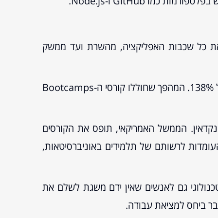
ייצרים Full Stack Web Developers המסוגלים לפתח את כל שכבות האפליקציה, מהשרת ועד ממשק
בשנת 2015, הכשירו כ-70 Bootcamps 16,000 איש, זאת לעומת כ- 6,700איש שסיימו ב-2014, גידול של 138%. המהפך שחוללו קורסי ה-Bootcamps
נקדאין. הממשל האמריקאי, תופס את הקורסים
עומדות לרשותם של תלמידים באוניברסיטאות,
לתחום הטכנולוגי גם לאנשים שאין ידם משגת לשלם את