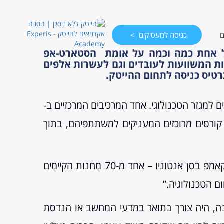
ם
כניסה למעסיקים
על אחת כמה וכמה על אומת הסטארט-אפ
ת רבים לבעיה, ייתכן שהפתרון האולטימטיבי המציג Win-Win גם לחברות המשוועות לעובדים וגם לעשרות אלפים
טיס כניסה לתחום ההייטק.
TechHire : תוכנית לאומית להכשרת עובדים למגזר הטכנולוגי. אחד המרכיבים המרכזיים ב-
חנה אימון לאנשי פיתוח. אלה הם קורסים מרוכזים המעניקים למשתתפיהם, בתוך
“ראינו את המשבר העצום שהתפתח”, אומר מייקל גרדלי, מנכ”ל ומייסד שותף של Codeup שהקימה בוטקאמפ בסן אנטוניו – אחד מ-70 מחנות הקיימים
ם הטכנולוגיה.”
נה, היה צורך בתואר במדעי המחשב או הנדסת