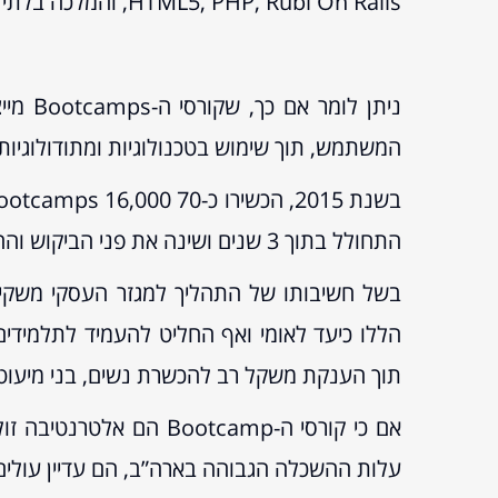
HTML5, PHP, Rubi On Rails, והמלכה בלתי מעורערת JavaScripיחד עם Angular, זאת בנוסף לשימוש בפלטפורמות כמו GitHub ו-Node.js.
המשתמש, תוך שימוש בטכנולוגיות ומתודולוגיות
התחולל בתוך 3 שנים ושינה את פני הביקוש וההיצע בתחום הפיתוח ל-Web.
בשל חשיבותו של התהליך למגזר העסקי משקיעו
הללו כיעד לאומי ואף החליט להעמיד לתלמידי
תוך הענקת משקל רב להכשרת נשים, בני מיעוטים,
אם כי קורסי ה-otcamp
עלות ההשכלה הגבוהה בארה”ב, הם עדיין עולים בין 11,000 – 21,000 דולר ואינם מבטיחים לבוגרים שום דבר ביחס למצ