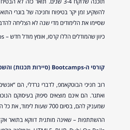
תוכנה שלוקח 3-4 שנים. תואר כז
להשקיע זמן יקר בטיפוח וחניכה של בוגרי התו
שסיימו את הלימודים מדי שנה לא הצליחה להדבי
כיוון שהמודלים הללו קרסו, אומץ מודל חדש – Coding Bootcamps (סיירות תכנות).
קורסי ה-Bootcamps (סיירות תכנות) והשפעתם על תחום פיתוח התוכנה בארה”ב
רוב חניכי הבוטקאמפ, לדברי גרדלי, הם “אנשים
ואתגר. הם אינם מוצאים סיפוק בעיסוקם הנוכח
שמעניק להם, בסיום 700 שעות לימוד, את כל הכלים הדרושים כדי להיכנס לעולם הטכנולוגיה.”