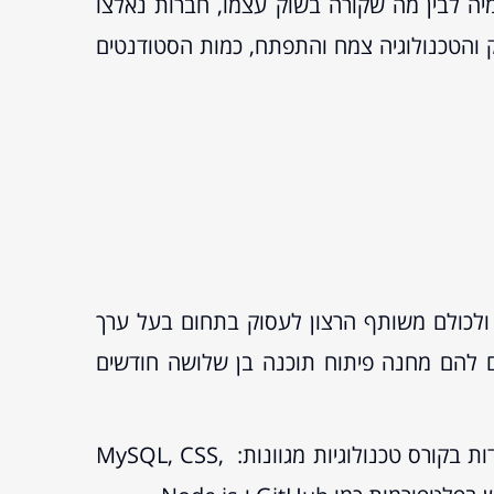
ם באקדמיה לבין מה שקורה בשוק עצמו, חברות נאלצו
ק והטכנולוגיה צמח והתפתח, כמות הסטודנטים
ב, ולכולם משותף הרצון לעסוק בתחום בעל ערך
עים להם מחנה פיתוח תוכנה בן שלושה חודשים
ההשתתפות – שאינה מותנית דווקא בתואר אקדמי – מתמקדת בעיקר בתחום החם של פיתוח WEB. נלמדות בקורס טכנולוגיות מגוונות: MySQL, CSS,