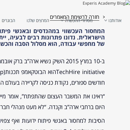
חזרה לרשימת המאמרים
אודותנו
מסלולי ההכשרה
המרצים שלנו
הבוגרים
המחסור העכשווי במהנדסים ובאנשי פית
Coding Bootcamps – בוטקאמפ תכנות
של מחפשי עבודה, הוא מסלול הסבה והכשרה
האם זה המענה על המחסור באנשי פיתוח ביש
הגישו מועמדות ל-Bootcamp שלנו
חודשים ספורים, נקודת כניסה לקריירה בעולם הה
היום ברחבי ארה”ב וקנדה. “לא מעט מנהלי חברו
הסיבות למחסור באנשי פיתוח ידועות ואף צפו