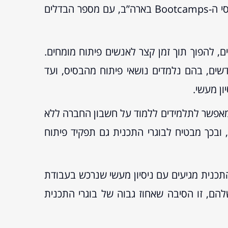
מצד אחד, ואת הפוטנציאל הרב הטמון בבוגרי אקדמיה מתחומים אחרים – פיתחו מודל חדשני הדומה לקורסי ה-Bootcamps בארה”ב, עם מספר הבדלים
צועות ההנדסה ואחרים, להפוך תוך זמן קצר לאנשים פיתוח מומחים.
 התגייסות מלאה למשך מספר חודשים, בהם נלמדים נושאי פיתוח מהבסיס, ועד
-Bootcamps, המודל החדשני שפותח בארץ מאפשר לתלמידים ללמוד על חשבון החברה ללא
ובכך מבטיח לבוגרי התכנית גם תפקיד פיתוח
תכנית מגיעים עם ניסיון מעשי שנרכש בעבודת
ן שלהם, זו הסיבה שאחוז גבוה של בוגרי התכנית