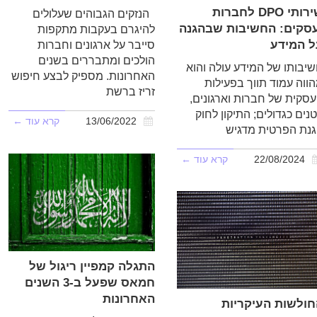
שירותי DPO לחברות
הנזקים הגבוהים שעלולים
עסקים: החשיבות שבהגנה
להיגרם בעקבות מתקפות
ל המידע
סייבר על ארגונים וחברות
הולכים ומתבררים בשנים
יבותו של המידע עולה והוא
האחרונות. מספיק לבצע חיפוש
ווה עמוד תווך בפעילות
זריז ברשת
סקית של חברות וארגונים,
נים כגדולים; התיקון לחוק
13/06/2022
קרא עוד ←
נת הפרטית מדגיש
22/08/2024
קרא עוד ←
התגלה קמפיין ריגול של
חמאס שפעל ב-3 השנים
האחרונות
חולשות העיקריות