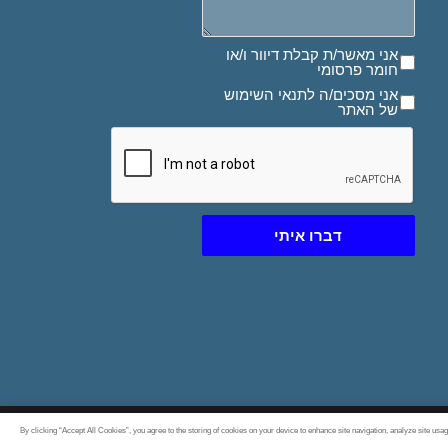
אני מאשר/ת קבלת דיוור ו/או חומר פרסומי
אני מאשר/ת קבלת דיוור ו/או
חומר פרסומי
אני מסכים/ה לתנאי השימוש של האתר
אני מסכים/ה לתנאי השימוש
של האתר
דברו איתי
By clicking “Accept All Cookies”, you agree to the storing of cookies on your device to enhance site navigation, analyze site usag
- בניית אתרים
Created By