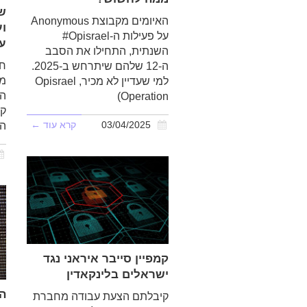
האיומים מקבוצת Anonymous
ו
על פעילות ה-Opisrael#
ע
השנתית, התחילו את הסבב
חש
ה-12 שלהם שיתרחש ב-2025.
מה
למי שעדיין לא מכיר, Opisrael
הע
(Operation
קט
הג
03/04/2025
קרא עוד ←
קמפיין סייבר איראני נגד
ישראלים בלינקאדין
ה
קיבלתם הצעת עבודה מחברת