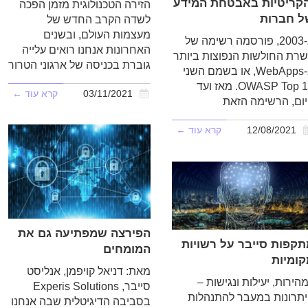
הקריטיות באבטחת המידע
הזירה הטכנולוגית מזמן הפכה
ל חברות
לשדה הקרב החדש של
מעצמות העולם, ובשנים
ב-2003, פורסמה רשימה של
האחרונות אנחנו רואים עלייה
רת החולשות הנפוצות ביותר
גוברת בכניסה של ארגוני הטרור
ב-WebApps, או בשמם השני
OWASP Top 10. מאז ועד
03/11/2021
קרא עוד ←
ום, הרשימה הזאת
12/08/2021
קרא עוד ←
הפירצה שמפתיעה גם את
קפות סייבר על רשויות
המומחים
ומיות
מאת: דניאל קויפמן, אנליסט
ירות, יעילות ונגישות –
סייבר, Experis Solutions
תרונות במעבר להתנהלות
בסביבה הדיגיטלית שבה אנחנו