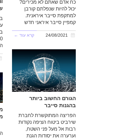
ו
כח אדם שאתם לא מכירים?
ש
יכול להיות שנפלתם קורבן
למתקפת סייבר איראנית.
קמפיין סייבר איראני חדש
עש
24/08/2021
קרא עוד ←
הי
הגורם החשוב ביותר
בהגנות סייבר
מת
הפריצה המתוקשרת לחברת
מק
שירביט ביטוח הציפה נקודות
מה
רבות אל מעל פני השטח,
הי
וערערה את יסודות הגנת