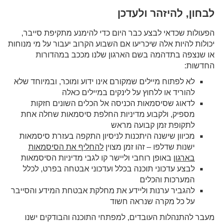
לבחון, להיזהר ולעדכן
הפעולות שכדאי לבצע כבר היום כדי להימנע מתקיפת סייבר,
יכולות להיות אלה שיכריעו אם השבוע הקרוב יעבור על מי מנוחות
או שנצפה בתדהמה בשם הארגון שלנו מככב במהדורות
החדשות:
לא לפתוח מיילים שמקורם אינו ידוע ומוכר, ובמיוחד שלא
להוריד או ללחוץ על לינקים במיילים כאלה
לדאוג שסיסמאות הכניסה אל הכלים השונים חזקות
מספיק, ולקבוע מדיניות החלפת סיסמאות שחלה אחת
לתקופת זמן קבועה מראש
מכיוון שישנה היתכנות לניסיון התקפה בעזרת סיסמאות
ישנות שדלפו – זהו זמן מצוין
להחליף את הסיסמאות
בארגון
באופן רוחבי וליישר קו לגבי מדיניות הסיסמאות
לבצע עדכוני תוכנה בכלל ועדכוני אבטחה בפרט, לכלל
המערכות והכלים
להגביר ערנות וליידע את מחלקת אבטחת המידע והסייבר
על כל מקרה שנראה חשוד
מעבר להתנהלות העובדים, למפתחי התוכנה והבודקים ישנו