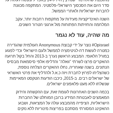
סדר היום את הסכסוך הישראלי-פלסטיני. המתקפה מכוונת
לחברות ישראליות ולאתרי הממשל.
השנה האינדיקציות מעידות על מתקפות רחבות יותר, עקב
המלחמה והחזיתות הפתוחות מול ארגוני הטרור השונים.
מה שהיה, עוד לא נגמר
Opisrael# נוצר על ידי קבוצת Anonymous העולמית שהגדירה
כמטרה לעשות דה-לגיטימציה לממשל ולעם הישראלי וכדי לפגוע
במורל הלאומי. המבצע הראשון נערך ב-2013 והחל בקול תרועה
ההאקרים פרצו לשרתי "וואלה" והדליפו אלפי סיסמאות מבסיס
הנתונים. בשנה שאחריה, נחלו ההאקרים הצלחה נוספת,
כשהצליחו לפרוץ לחברת ויזה כ.א.ל ולהדליף את פרטי האשראי
של ישראלים רבים. ב-2015, כיכבו הודעות הטקסט המאיימות
שנשלחו ללא מעט פלאפונים ישראלים.
בכמה השנים האחרונות לעומת זאת, עם ההקשחה והידוק
המאמצים לאבטחת המידע ברובן המוחלט של החברות
הישראליות, הציפייה מהמבצע עולה על המציאות, ושבוע
ההאקינג המסורתי מסתכם בפריצות מינוריות ללא נזקים