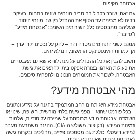
אבטחה מקיפות.
עם זאת, שורר בלבול רב סביב מונחים שונים בתחום. בעיקר,
רבים לא מבינים עד הסוף את ההבדל בין שני מונחי היסוד
שעליהם מתבססים כלל השירותים השונים: "אבטחת מידע"
ו"סייבר".
אמנם לשני התחומים מטרה זהה – להגן על נכסים יקרי ערך –
אך למרות האינסטינקט הראשוני, הם לא זהים.
חשוב להבין את כל ההבדלים על מנת לוודא שאתם מאבטחים
את פעולות הארגון בצורה אפקטיבית, להתאים את גישת
האבטחה, לשכור את המומחים הנכונים ולהפחית סיכונים.
מהי אבטחת מידע?
אבטחת מידע היא תחום רחב המתמקד בהגנה על מידע ונתונים
– בכל פורמט שהוא – מפני גישה בלתי מורשית, חשיפה, שינוי או
השמדה. אבטחת מידע מבוססת על שמירה על סודיות, שלמות
וזמינות המידע, (בקיצור, משולש ה-CIA). ההגנה משתרעת מעבר
למידע דיגיטלי וכוללת גם מסמכים פיזיים, תהליכים ובקרות גישה
לאבטחת נכסים שאינם דיגיטליים.