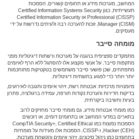
המחשב, מערכות מידע או תחומים קשורים. הסמכות
תעשייתיות, כגון Certified Information Systems Security
Professional (CISSP) או Certified Information Security
Manager (CISM), זוכות להערכה רבה ולעיתים נדרשות על ידי
מעסיקים.
מומחה סייבר
מתמקדים ספציפית בהגנה על מערכות ורשתות דיגיטליות מפני
מתקפות סייבר. על אנשי מקצוע אלו להסתגל ללא הרף לאיומים
מתפתחים, שכן פושעי סייבר משתמשים בטקטיקות מתוחכמות
יותר ויותר כדי לפגוע בתשתיות דיגיטליות.
מיומנויות מרכזיות: אבטחת רשת, זיהוי איומים ותגובה לאירועים,
בדיקות חדירות והערכת נקודות תורפה, עמידה ברגולציה, פתרון
בעיות וחשיבה ביקורתית.
כמו מומחי אבטחת מידע, גם מומחי סייבר מחזיקים לרוב
בתארים במדעי המחשב או בתחומים דומים, או רוכשים
הסמכות נפוצות כמו CompTIA Security+, Certified Ethical
Hacker (CEH), ו-CISSP. הסמכות אלו מעידות על מומחיות
בתחומים כמו ניהול סיכונים, זיהוי איומים והקשחת מערכות.