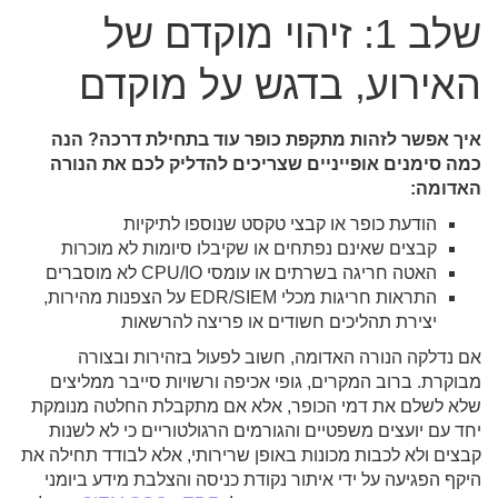
שלב 1: זיהוי מוקדם של
האירוע, בדגש על מוקדם
איך אפשר לזהות מתקפת כופר עוד בתחילת דרכה? הנה
כמה סימנים אופייניים שצריכים להדליק לכם את הנורה
האדומה:
הודעת כופר או קבצי טקסט שנוספו לתיקיות
קבצים שאינם נפתחים או שקיבלו סיומות לא מוכרות
האטה חריגה בשרתים או עומסי CPU/IO לא מוסברים
התראות חריגות מכלי EDR/SIEM על הצפנות מהירות,
יצירת תהליכים חשודים או פריצה להרשאות
אם נדלקה הנורה האדומה, חשוב לפעול בזהירות ובצורה
מבוקרת. ברוב המקרים, גופי אכיפה ורשויות סייבר ממליצים
שלא לשלם את דמי הכופר, אלא אם מתקבלת החלטה מנומקת
יחד עם יועצים משפטיים והגורמים הרגולטוריים כי לא לשנות
קבצים ולא לכבות מכונות באופן שרירותי, אלא לבודד תחילה את
היקף הפגיעה על ידי איתור נקודת כניסה והצלבת מידע ביומני