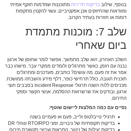
בנוסף, שילוב
בדיקות
חדירות
מתוכננות שמדמות תוקף אמיתי
ומוודאות שהחיזוקים אכן אפקטיביים, עשוי להקטין מתקפות
דומות או חוזרות בעתיד הקרוב.
שלב 7: מוכנות מתמדת
ביום שאחרי
השלב האחרון, הוא שלב מתמשך. אפשר לומר שחוסן של ארגון
נבנה עם הזמן, כאשר מתרגלים ולומדים ממקרי עבר. מישהו כבר
אמר את זה פעם. מה עושים? כותבים, מעדכנים ומתרגלים
תוכנית תגובה, כולל תרחישי כופר, דלף מידע והשבתה ממושכת.
מכניסים ללוח השנה תרגולי Incident Response בסבבים חוצי
ארגון, ובודקים את שרשראות ההסלמה, אנשי הקשר וספקי
החירום.
נסיים עם כמה המלצות ליישום שוטף:
תרגילי טייבלטופ ולייב, פעם או פעמיים בשנה
בדיקות תקופתיות של גיבויים, זמני RTO/RPO ונוהלי DR
בדיקות יעילות של ניטור, התראות וערוצי תקשורת חירום