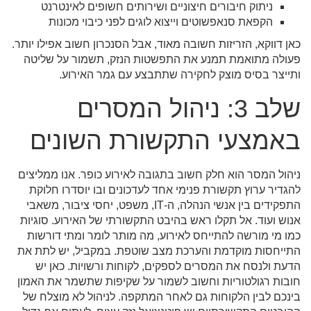
ניתוק חיבורים חיצוניים ושירותים חשופים לאינטרנט
הקפאת סנאפשוטים וייצוא לוגים לפני כיבוי מכונות
כאן דווקא, הזריזות חשובה מאוד, אבל הסנכרון חשוב אפילו יותר.
פעולה מתואמת תמנע את התפשטות הנזק, תשמור על שליטה
ותייצר בסיס מוצק לחקירה שתתבצע עם גמר האירוע.
שלב 3: ניהול המסרים
באמצעי התקשורת השונים
ניהול המסר הוא חלק חשוב בתגובה לאירוע כופר. אנו ממליצים
להגדיר ערוץ תקשורת פנימי אחד לעדכונים ובו יוסדרו חלוקת
התפקידים בין אנשי הנהלה, ה-IT, משפט, יחסי ציבור, משאבי
אנוש ועוד. אל תקלו ראש בהיבט התקשורתי של האירוע. סוגיות
כמו מי מורשה להתייחס לאירוע, מה מותר לומר ומתי דורשות
התייחסות מוקדמת והערכת מצב שוטפת. במקביל, יש לתת את
הדעת ולנסח את המסרים לספקים, לקוחות ורשויות. כאן יש
חובות רגולטוריות וחשוב לשמור על שקיפות שתשמר את האמון
בינכם לבין הלקוחות גם לאחר המתקפה. לניהול לא מוצלח של