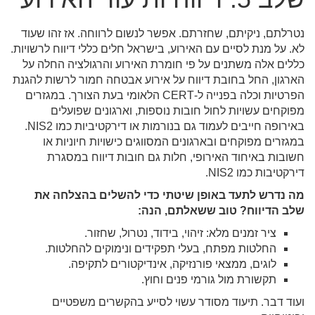
נטרלתם, ניקיתם, שחזרתם. אפשר לנשום לרווחה. אז זהו שעוד
לא. על מנת לסיים עם האירוע, בישראל חלים כללי דיווח לרשויות.
כללים אלה משתנים על פי חומרת האירוע והרגולציה החלה על
הארגון, החל בחובת דיווח על אירוע אבטחה חמור לרשות להגנת
הפרטיות וכלה בפנייה ל-CERT הלאומי בעת הצורך. במגזרים
מפוקחים עשויות לחול חובות נוספות, וארגונים שפועלים
באירופה חייבים לעמוד גם בנורמות או דירקטיביות כמו NIS2.
במגזרים מפוקחים ובארגונים המסווגים כישויות חיוניות או
חשובות באיחוד האירופי, חלות גם חובות דיווח במסגרת
דירקטיבות כמו NIS2.
מה נדרש לתעד באופן שיטתי כדי להשלים בהצלחה את
שלב הדיווח? טוב ששאלתם, הנה:
ציר זמנים מלא: זיהוי, בידוד, נטרול, שחזור.
החלטות מפתח, בעלי תפקידים ונימוקים להחלטות.
לוגים, ממצאי פורנזיקה, אינדיקטורים לתקיפה.
תקשורת מול גורמי פנים וחוץ.
ועוד דבר. תיעוד מסודר עשוי לסייע בהקשרים משפטיים