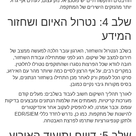
ההיבטים התקשורתיים יש פוטנציאל נזק עצום, לעתים אף גדול
יותר מהנזקים הישירים של המתקפה.
שלב 4: נטרול האיום ושחזור
המידע
בשלב הנטרול והשחזור, הארגון עובר הלכה למעשה ממצב של
חירום למצב של שיקום. רגע לפני שמתחילה עבודת השחזור,
חובה לוודא שכל הפרצות נסגרו ושהתוקפים נוטרלו לחלוטין.
במקרים רבים, על אף הרצון לסיים כמה שיותר מהר עם האירוע,
סרקו הכל לעומק ורק לאחר מכן התחילו בשחזור הנתונים, על
בסיס מקורות גיבוי נקיים כמובן.
לאורך תהליך השיקום חשוב לעבוד בשלבים: מעלים קודם
מערכות קריטיות, מאמתים את שלמות הנתונים ומבצעים בדיקות
עומס. וכבר אמרנו, לא להפסיק לעקוב אחר אינדיקטורים
להישנות של מתקפות. כמו כן, נדרש לחדד כללי EDR/SIEM
ולתקן קונפיגורציות שתרמו לפרצת האבטחה.
שלב 5: דיווח ותיעוד האירוע