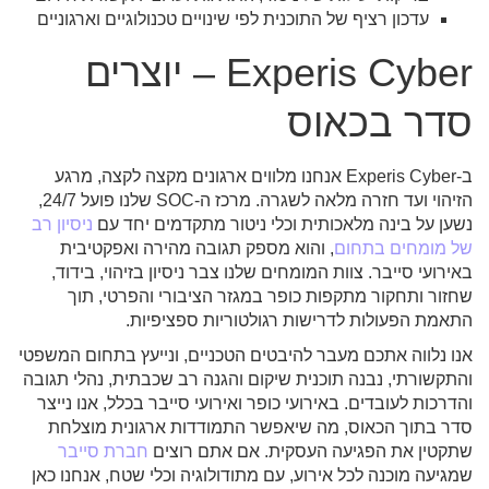
עדכון רציף של התוכנית לפי שינויים טכנולוגיים וארגוניים
Experis Cyber – יוצרים
סדר בכאוס
ב-Experis Cyber אנחנו מלווים ארגונים מקצה לקצה, מרגע
הזיהוי ועד חזרה מלאה לשגרה. מרכז ה-SOC שלנו פועל 24/7,
נשען על בינה מלאכותית וכלי ניטור מתקדמים יחד עם
ניסיון רב
של מומחים בתחום
, והוא מספק תגובה מהירה ואפקטיבית
באירועי סייבר. צוות המומחים שלנו צבר ניסיון בזיהוי, בידוד,
שחזור ותחקור מתקפות כופר במגזר הציבורי והפרטי, תוך
התאמת הפעולות לדרישות רגולטוריות ספציפיות.
אנו נלווה אתכם מעבר להיבטים הטכניים, ונייעץ בתחום המשפטי
והתקשורתי, נבנה תוכנית שיקום והגנה רב שכבתית, נהלי תגובה
והדרכות לעובדים. באירועי כופר ואירועי סייבר בכלל, אנו נייצר
סדר בתוך הכאוס, מה שיאפשר התמודדות ארגונית מוצלחת
שתקטין את הפגיעה העסקית. אם אתם רוצים
חברת
סייבר
שמגיעה מוכנה לכל אירוע, עם מתודולוגיה וכלי שטח, אנחנו כאן