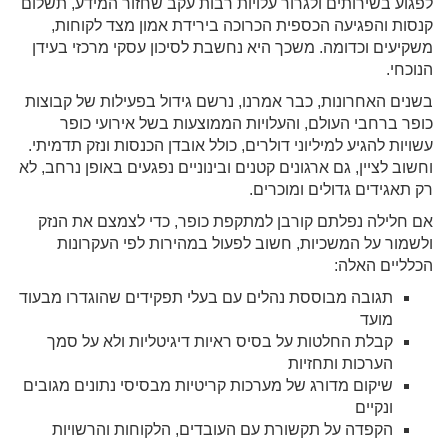
לפגוע בשירותים ולגרור עלויות רבות עקב שחזור המידע, תשלום
קנסות והפגיעה הכספית הכרוכה בירידת אמון מצד לקוחות,
משקיעים וכדומה. משכך היא נחשבת לסיכון עסקי מרכזי בעידן
הנוכחי.
בשנים האחרונות, כבר אמרנו, נרשם גידול בפעילות של קבוצות
כופר ברחבי העולם, והעלויות הממוצעות בשל אירועי כופר
עשויות להגיע למיליוני דולרים, כולל אובדן הכנסות ונזק תדמיתי.
וחשוב לציין, גם ארגונים קטנים ובינוניים נפגעים באופן נרחב, לא
רק תאגידים גדולים ומוכרים.
אם חלילה נפלתם קורבן למתקפת כופר, כדי לצמצם את הנזק
ולשמור על המשכיות, חשוב לפעול במהירות לפי העקרונות
הכלליים האלה:
תגובה מבוססת נהלים עם בעלי תפקידים שהוגדרו מבעוד
מועד
קבלת החלטות על בסיס ראיות דיגיטליות ולא על סמך
הערכות ותחזיות
שיקום מדורג של מערכות קריטיות מבסיסי נתונים מגובים
ונקיים
הקפדה על תקשורת עם העובדים, הלקוחות והרשויות