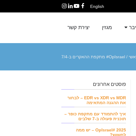
English
Instagram
LinkedIn
YouTube
Facebook
יבר
מגזין
יצירת קשר
אשי
/
OpIsrael# מתקפת ההאקרים ב-7/4
פוסטים אחרונים
EDR vs XDR vs MDR – לבחור
את ההגנה המתאימה
איך להתמודד עם מתקפת כופר –
תוכנית פעולה ב-7 שלבים
OpIsrael# 2025 – יש ממה
לחשוש?