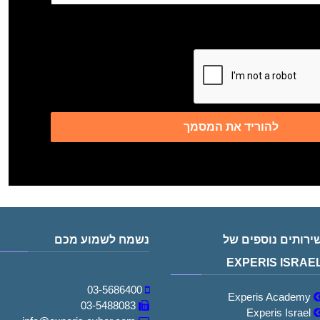
י השימוש של האתר
אי השימוש של האתר
יוור ו/או חומר פרסומי
דיוור ו/או חומר פרסומי
להוריד את המסמך
ירותים נוספים של
נשמח לשמוע מכם
EXPERIS ISRAE
03-5686400
Experis Academy
03-5488083
Experis Israel