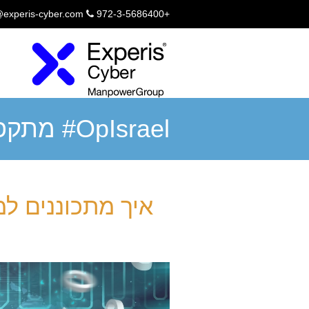
@experis-cyber.com
+972-3-5686400
OpIsrael#
ב-7/4