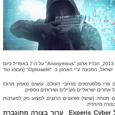
גם השנה כמו כל שנה מאז שנת 2013, הכריז ארגון "Anonymous" על ה-7 באפריל כיום
של מתקפת סייבר מאורגנת על ישראל, המכונה ע"י הארגון כ- "#OpIsrael" (מבצע נגד
ים פרו פלסטינאים מרחבי העולם, עושים מאמץ מרוכז
 אתרים ישראליים מובילים ושירותים נוספים.
 מנוחה (שישי) וארגונים הרוצים למצוע נזק למערכות
צורה מיוחדת.
צוות מומחי ה-SOC של Experis Cyber ערוך בצורה מתוגברת