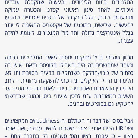
התלמידים בתום הלימודים, ותעשיה שמקבלת עובדים
איכותיים, לאחר סינון ראשוני קפדני והכשרה עמוקה
ותובענית. שנית, בגלל הרקורד של בוגרים איכותיים שהגיעו
לתעשיה. שלישית, התוכנית של אקספריס התאימה לי יותר
בגלל אינטרקציה גדולה יותר מול המנטורים, לעומת למידה
עצמית.
מכיוון שהייתי בגיל מתקדם יחסית לשאר התלמידים בכיתה
וכאחד שמחשבים זה היה בשבילי הקופסה הזאת שיש בה
כפתור של כיבוי/הדלקה כשנתקלים בבעיה מסוימת ותו לא,
הלימודים היו לי לא קלים ונדרשתי להשקעה מהותית – לרוב
הייתי בין הנשארים האחרונים בכיתה לאחר תום הלימודים עד
השעות המאוחרות ע”מ להכין שיעורי בית, וכמובן שנדרשתי
להשקיע גם בסופ”שים ובחגים.
אבל בסופו של דבר זה השתלם: ה-readinessים המקצועיים
ושל HR הכינו אותי בצורה מיטבית לראיון עבודה, ואני אומר
ראיון – כי עברתי ראיון (מס’ סשנים) רק בחברה אחת –