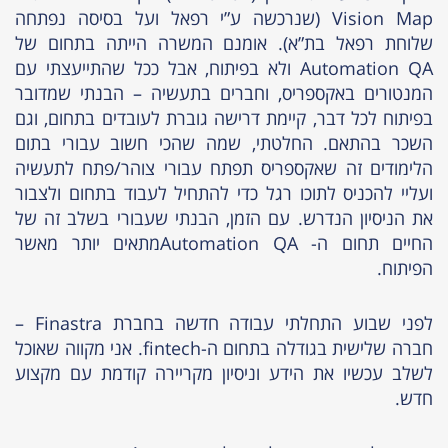
Vision Map (שנרכשה ע”י רפאל ועל בסיסה נפתחה
שלוחת רפאל בת”א). אומנם המשרה הייתה בתחום של
Automation QA ולא בפיתוח, אבל ככל שהתייעצתי עם
המנטורים באקספריס, וחברים בתעשיה – הבנתי שמדובר
בפיתוח לכל דבר, קיימת דרישה גוברת לעובדים בתחום, וגם
השכר בהתאם. החלטתי, שמה שהכי חשוב עבורי בתום
הלימודים זה שאקספריס תפתח עבורי צוהר/פתח לתעשיה
ועליי להכניס לתוכו רגל כדי להתחיל לעבוד בתחום ולצבור
את הניסיון הנדרש. עם הזמן, הבנתי שעבורי בשלב זה של
החיים תחום ה- Automation QAמתאים יותר מאשר
הפיתוח.
לפני שבוע התחלתי עבודה חדשה בחברת Finastra –
חברה שלישית בגודלה בתחום ה-fintech. אני מקווה שאוכל
לשלב עכשיו את הידע וניסיון מקריירה קודמת עם מקצוע
חדש.