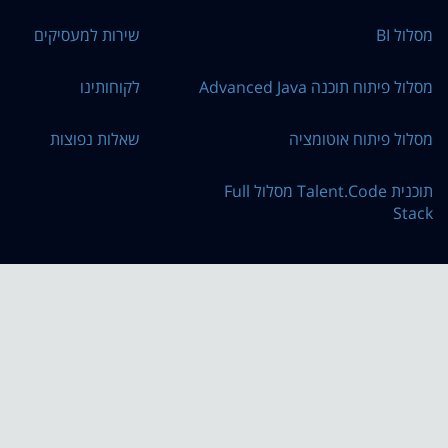
מסלול BI
שירות למעסיקים
מסלול פיתוח תוכנה Advanced Java
לקוחותינו
מסלול פיתוח אוטומציה
שאלות נפוצות
תוכנית Talent.Code מסלול Full
Stack