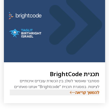
תכנית BrightCode
מסתבר שאפשר לשלב בין הכשרת עובדים איכותיים
לציונות. במסגרת תכנית "Brightcode" אנחנו מאתרים
להמשך קריאה
בוגרי קולג'ים ואוניברסיטאות מובילים, בעיקר מצפון
אמריקה, ומכשירים במגוון שפות פיתוח. אחרי ההכשרה
הם משתלבים בחברות הגדולות בארץ בתפקידי Full