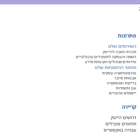
;
פתרונות
השירותים שלנו
תכנית הסבה להייטק
השמה והעסקה לתפקידים טכנולוגיים
שירותים מנוהלים ואבטחת מידע
תחומי ההתמחות שלנו
טרנספורמציה עסקית
אבטחת סייבר
בדיקות ואוטומציה
ענן ותשתיות
יישומים ארגוניים
קריירה
דרושים הייטק
תחומים מובילים
עבודה באקספריס