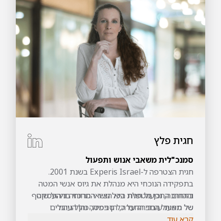
חגית פלץ
סמנכ"לית משאבי אנוש ותפעול
חגית הצטרפה ל-Experis Israel בשנת 2001.
בתפקידה הנוכחי היא מנהלת את גיוס אנשי המטה
וההדרכה, וכן מטפלת בכל נושאי הרווחה וההעסקה
בתחום התפעול חגית היא הציר המרכזי בניהול שוטף
של תפעול החברה על כל סניפיה, כולל ניהול
של מאות עובדי החברה, הן במטה והן העובדים
קרא עוד
באתרי הלקוחות ברחבי הארץ.
פרויקטים תפעוליים, הקמת תשתיות, הכנת