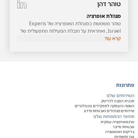
טוהר דהן
מנהלת אופרציה
טוהר משמשת כמנהלת האופרציה של Experis
Israel, ואחראית על הובלת הפעילות התפעולית של
קרא עוד
החברה ותמיכה בשגרות העבודה השוטפות. במסגרת
תפקידה היא פועלת לייעול תהליכים, לחיזוק
הממשקים בין הגורמים השונים בארגון וליצירת
תשתית תפעולית מדויקת ויעילה התומכת בצמיחה
העסקית. טוהר מביאה עמה סדר, ראייה מערכתית
ויכולת גבוהה להניע תהליכים באופן מקצועי ומדויק.
פתרונות
השירותים שלנו
תכנית הסבה להייטק
השמה והעסקה לתפקידים טכנולוגיים
שירותים מנוהלים ואבטחת מידע
תחומי ההתמחות שלנו
טרנספורמציה עסקית
אבטחת סייבר
בדיקות ואוטומציה
ענן ותשתיות