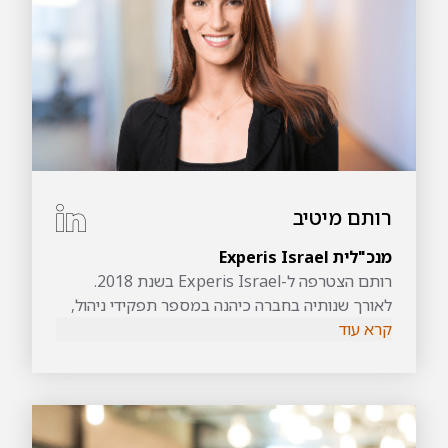
רותם מיטיב
מנכ"לית Experis Israel
רותם הצטרפה ל-Experis Israel בשנת 2018.
לאורך שנותיה בחברה כיהנה במספר תפקידי ניהול,
קרא עוד
שכללו בין היתר ניהול לקוחות אסטרטגיים, פיתוח
עסקי בפעילויות האקדמי והסייבר, ניהול כלל פעילות
הסייבר בחברה ועד למשנה למנכ”ל. לרותם תואר
BSC בהנדסת תעשייה וניהול עם התמחות במערכות
מידע משנקר בהצטיינות.