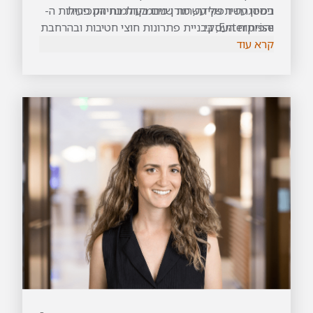
ניסיון עשיר של עשרות שנים בעולמות המכירות
במסגרת תפקידה, מורן מתמקדת בחיזוק פעילות ה-
והפיתוח העסקי.
Enterprise, בבניית פתרונות חוצי חטיבות ובהרחבת
קרא עוד
הפעילות מול לקוחות קיימים.
למורן 26 שנות ניסיון ב-IBM, במהלכן ניהלה לקוחות
גדולים ומורכבים, בעיקר בסקטור הביטחוני, והובילה
עסקאות אסטרטגיות רחבות היקף.