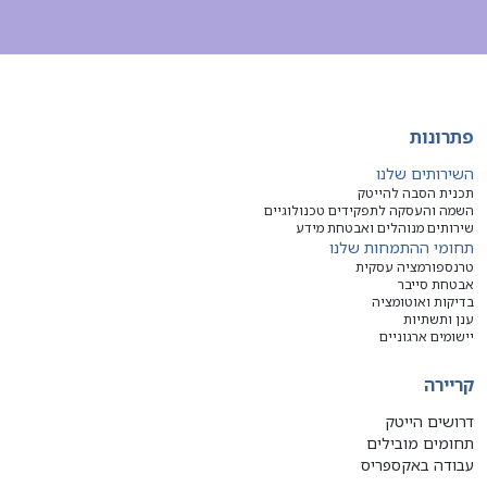
פתרונות
השירותים שלנו
תכנית הסבה להייטק
השמה והעסקה לתפקידים טכנולוגיים
שירותים מנוהלים ואבטחת מידע
תחומי ההתמחות שלנו
טרנספורמציה עסקית
אבטחת סייבר
בדיקות ואוטומציה
ענן ותשתיות
יישומים ארגוניים
קריירה
דרושים הייטק
תחומים מובילים
עבודה באקספריס