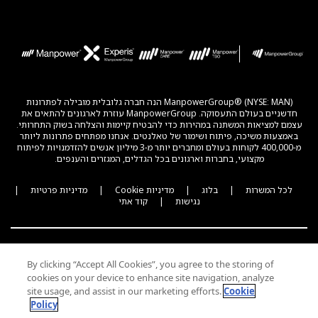
ManpowerGroup® (NYSE: MAN) הנה חברה גלובלית מובילה לפתרונות
חדשניים בעולם התעסוקה. ManpowerGroup עוזרת לארגונים להתאים את
עצמם למציאות המשתנה במהירות כדי להבטיח קיימות והצלחה בשוק התחרותי.
באמצעות משיכה, פיתוח ושימור של טאלנטים. אנחנו מפתחים פתרונות ליותר
מ-400,000 לקוחות בעולם ומחברים יותר מ-3 מיליון אנשים להזדמנויות לפיתוח
מקצועי, בחברות וארגונים בכל הגדלים, המגזרים והענפים.
לכל המשרות
|
בלוג
|
מדיניות Cookie
|
מדיניות פרטיות
|
נגישות
|
קוד אתי
By clicking “Accept All Cookies”, you agree to the storing of
cookies on your device to enhance site navigation, analyze
ENGLISH
site usage, and assist in our marketing efforts.
Cookie
Policy