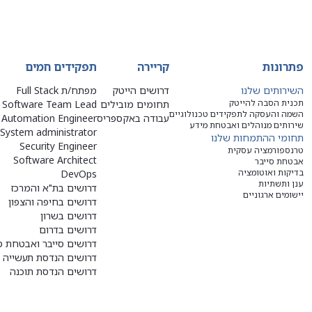
פתרונות
קריירה
תפקידים חמים
השירותים שלנו
דרושים הייטק
מפתח/ת Full Stack
תכנית הסבה להייטק
תחומים מובילים
Software Team Lead
השמה והעסקה לתפקידים טכנולוגיים
עבודה באקספריס
Automation Engineer
שירותים מנוהלים ואבטחת מידע
System administrator
תחומי ההתמחות שלנו
Security Engineer
טרנספורמציה עסקית
Software Architect
אבטחת סייבר
בדיקות ואוטומציה
DevOps
ענן ותשתיות
דרושים בת"א והמרכז
יישומים ארגוניים
דרושים בחיפה והצפון
דרושים בשרון
דרושים בדרום
דרושים סייבר ואבטחת מ
דרושים הנדסת תעשייה ו
דרושים הנדסת תוכנה