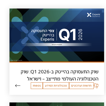
שוק התעסוקה בהייטק ב-Q1 2026: שוק
הטכנולוגיה העולמי מתייצב – וישראל
נשארת חזקה
חדשות ועדכונים
טכנולוגיות המידע
meos