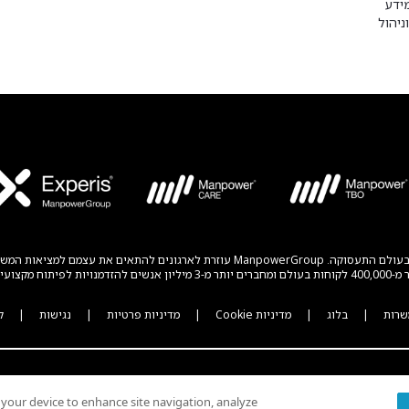
ידע
ניהול
ManpowerGroup® (NYSE: MAN) הנה חברה גלובלית מובילה לפתרונות חדשניים בעולם התעסו
ים והענפים.
שרות
|
בלוג
|
מדיניות Cookie
|
מדיניות פרטיות
|
נגישות
|
ק
n your device to enhance site navigation, analyze