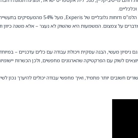
רוץ 10 – ערוץ הכלכלה, מתארחת רותם מייטיב-קליין, מנכ”לית אקספריס ישראל, ומציגה תמונה רחבה
כלכליים.
לדבריה, הנתונים מצביעים דווקא על אופטימיות זהירה: על פי סקרי הלמ”ס ודוחות גלובליים של Experis, מעל 54% מהמעסיקים בתע
מתכננים להרחיב גיוסים, לעומת כ-16% בלבד שמדברים על צמצום. המשמעות היא שהשוק לא נעצר – אלא משנה כיוון
ם ניסיון מעשי, הבנה עסקית ויכולת עבודה עם כלים עדכניים – במיוחד
ם אקדמיים יוצאים לשוק עם הפרקטיקה שהארגונים מחפשים, ולכן הכשרות יישומיו
שורים חשובים יותר מתמיד, ואיך מחפשי עבודה יכולים להיערך נכון לשינ