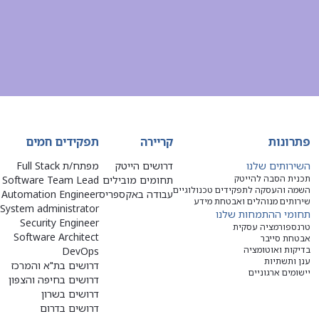
פתרונות
קריירה
תפקידים חמים
השירותים שלנו
דרושים הייטק
מפתח/ת Full Stack
תכנית הסבה להייטק
תחומים מובילים
Software Team Lead
השמה והעסקה לתפקידים טכנולוגיים
עבודה באקספריס
Automation Engineer
שירותים מנוהלים ואבטחת מידע
System administrator
תחומי ההתמחות שלנו
Security Engineer
טרנספורמציה עסקית
Software Architect
אבטחת סייבר
בדיקות ואוטומציה
DevOps
ענן ותשתיות
דרושים בת"א והמרכז
יישומים ארגוניים
דרושים בחיפה והצפון
דרושים בשרון
דרושים בדרום