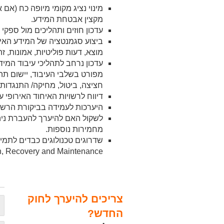
מינוי נציג מקומי מיופה כח (אם א
מקצין אבטחת המידע.
עדכון חוזים ותהליכים מול ספק
ביצוע סגמנטציה של המידע האישי
מוצא, דעות פוליטיות, אמונות, זה
עדכון נרחב לתהליכי עיבוד המי
מפורט בשלבי העיבוד, יישום תהל
חציצה, ביטול, מחיקה/ התנגדות 
דיווח לרשויות האיחוד האירופי על פר
היערכות לעמידה בביקורת הרשו
לשקול האם להיערך להעברת ניהול
מחמירות נוספות.
n, Recovery and Maintenance.
למ
פר
צריכים להיערך לחוק
ש
החדש?