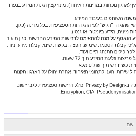
ין לארגון נוכחות במדינות האיחוד). מינוי קצין הגנת המידע בנפרד
י משנה השותפים בעיבוד המידע.
 שהוגדר "רגיש" לפי ההגדרות הספציפיות בכל מדינה (כגון,
ות מינית, מידע ביומטרי או גנטי).
דע הנאסף על מנת להתאימם לדרישות המידע החדשות, כגון תיעוד
יכי קבלת הסכמת שימוש, הפצה, בקשות שינוי, קבלת מידע, ניוד,
לפרופילים התנהגותיים ועוד.
יצות וזליגת המידע תוך 72 שעות.
יות כשיידרש תוך שת"פ מלא.
 שירותי הענן לתחומי האיחוד, אחרת יחולו על הארגון תקנות
שדרוגים טכנולוגים כבדים לתמיכה ב-Privacy by Design, כולל דרישות ספציפיות לגבי יישום
Encryption, CIA, Pseudonymisatio
ידע נוסף ופרטים על הערכות להתאמה לחוק החדש, מלאו
טים ונחזור אליכם בהקדם:
ם