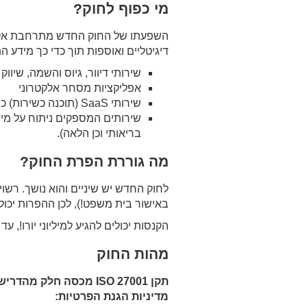
מי כפוף לחוק?
השפעתו של החוק החדש מתרחבת אל מח
דיגיטליים ואוספות תוך כדי כך מידע ה
שירותי דיוור, גיוס והשמה, שיווק דיגיטלי, למשל 
אפליקציות מסחר אלקטרוני
שירותי SaaS (תוכנה כשירות) כמו למשל שירותי Google Doc, פלטפורמות בניית אתרים ועוד.
שירותים המספקים ניתוח על מידע
בריאותי וכן הלאה).
מה גוררת הפרת החוק?
לחוק החדש יש שיניים והוא נושך. רשוי
באישור בית משפט!), לכן ההפרות יכול
הקנסות יכולים להגיע למיליוני יורו!, עד 4% מהמחזור שנתי או 20 מיליון יורו הגבוה מביניהם.
מהות החוק
מדיניות הגנת הפרטיות: