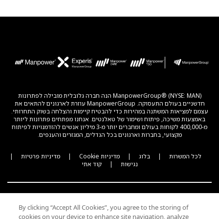
ManpowerGroup® (NYSE: MAN) הנה חברה גלובלית מובילה לפתרונות
חדשניים בעולם התעסוקה. ManpowerGroup עוזרת לארגונים להתאים את
עצמם למציאות המשתנה במהירות כדי להבטיח קיימות והצלחה בשוק התחרותי.
באמצעות משיכה, פיתוח ושימור של טאלנטים. אנחנו מפתחים פתרונות ליותר
מ-400,000 לקוחות בעולם ומחברים יותר מ-3 מיליון אנשים להזדמנויות לפיתוח
מקצועי, בחברות וארגונים בכל הגדלים, המגזרים והענפים.
לכל המשרות
|
בלוג
|
מדיניות Cookie
|
מדיניות פרטיות
|
נגישות
|
קוד אתי
By clicking “Accept All Cookies”, you agree to the storing of
cookies on your device to enhance site navigation, analyze