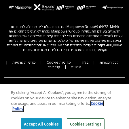
ManpowerGroup® (NYSE: MAN) הנה חברה גלובלית מובילה לפתרונות
חדשניים בעולם התעסוקה. ManpowerGroup עוזרת לארגונים להתאים את
עצמם למציאות המשתנה במהירות כדי להבטיח קיימות והצלחה בשוק התחרותי.
באמצעות משיכה, פיתוח ושימור של טאלנטים. אנחנו מפתחים פתרונות ליותר
מ-400,000 לקוחות בעולם ומחברים יותר מ-3 מיליון אנשים להזדמנויות לפיתוח
מקצועי, בחברות וארגונים בכל הגדלים, המגזרים והענפים.
לכל המשרות
|
בלוג
|
מדיניות Cookie
|
מדיניות פרטיות
|
נגישות
|
קוד אתי
By clicking “Accept All Cookies”, you agree to the storing of
cookies on your device to enhance site navigation, analyze
ENGLISH
site usage, and assist in our marketing efforts.
Cookie
Policy
© 2026 Experis All Rights Reserved
Accept All Cookies
Cookies Settings