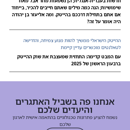
חדשות בעברית-אנגלית; הן נשמעות מוזר אבל מאוד
שימושיות; הנה כמה מילים שאתם חייבים להכיר, בייחוד
אם אתם בתחילת דרככם בהייטק. ומה אליעזר בן יהודה
היה אומר על זה?
ההייטק הישראלי ממשיך להוות מנוע צמיחה, והדרישה
לטאלנטים מוכשרים עדיין קיימת
עם המבט קדימה: התחזית שמעצבת את שוק ההייטק
ברבעון הראשון של 2025
אנחנו פה בשביל האתגרים
והיעדים שלכם
נשמח להציע פתרונות טכנולוגיים בהתאמה אישית לארגון
שלכם