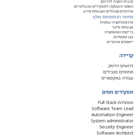
תכנית הסבה להייטק
השמה והעסקה לתפקידים טכנולוגיים
שירותים מנוהלים ואבטחת מידע
תחומי ההתמחות שלנו
טרנספורמציה עסקית
אבטחת סייבר
בדיקות ואוטומציה
ענן ותשתיות
יישומים ארגוניים
קריירה
דרושים הייטק
תחומים מובילים
עבודה באקספריס
תפקידים חמים
מפתח/ת Full Stack
Software Team Lead
Automation Engineer
System administrator
Security Engineer
Software Architect