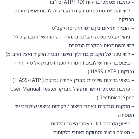
– כתיבת מסמכי בדיקות (ATP,TRD וכיו”ב)
– ליווי והנחיית מתכנתים בקידוד הבדיקות לרבות אפיון תוכנת
הבדיקה
– הובלה ותיאום בין גורמי ההנדסה לקב”מ
– ניהול קבלני משנה (קב”מ) בתהליך הפיתוח של המבדק כולל
ליווי והשתתפות בסקרים הנדסיים
– ליווי טכני של הקב”מ בתהליך הייצור (בבית הלקוח ואצל הקב”מ)
– ביצוע בדיקות ושילובים (חומרה/תוכנה) מבדק אל מול יחידה
נבדקת ( ATP ו-HASS )
– ביצוע בדיקות שליליות מבדק -יחידה נבדקת ( ATP ו-HASS )
– כתיבת מסמכי תיאור ותפעול מבדק( User Manual ,Tester
Technical Spec )
– התקנת מבדקים באתרי הייצור / לקוחות וביצוע שילובים עד
המסירה
– ביצוע הדרכות OJT באתרי הייצור והלקוח
– תמיכה בייצור ותחזוקה באתרי הלקוחות