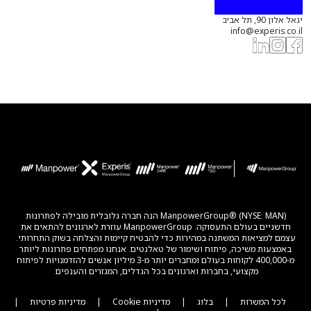
יגאל אלון 90, תל אביב
info@experis.co.il
ManpowerGroup® (NYSE: MAN) הנה חברה גלובלית מובילה לפתרונות
חדשניים בעולם התעסוקה. ManpowerGroup עוזרת לארגונים להתאים את
עצמם למציאות המשתנה במהירות כדי להבטיח קיימות והצלחה בשוק התחרותי.
באמצעות משיכה, פיתוח ושימור של טאלנטים. אנחנו מפתחים פתרונות ליותר
מ-400,000 לקוחות בעולם ומחברים יותר מ-3 מיליון אנשים להזדמנויות לפיתוח
מקצועי, בחברות וארגונים בכל הגדלים, המגזרים והענפים.
לכל המשרות
|
בלוג
|
מדיניות Cookie
|
מדיניות פרטיות
|