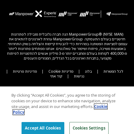
ManpowerGroup® (NYSE: MAN) הנה חברה גלובלית מובילה לפתרונות
חדשניים בעולם התעסוקה. ManpowerGroup עוזרת לארגונים להתאים את
עצמם למציאות המשתנה במהירות כדי להבטיח קיימות והצלחה בשוק התחרותי.
באמצעות משיכה, פיתוח ושימור של טאלנטים. אנחנו מפתחים פתרונות ליותר
מ-400,000 לקוחות בעולם ומחברים יותר מ-3 מיליון אנשים להזדמנויות לפיתוח
מקצועי, בחברות וארגונים בכל הגדלים, המגזרים והענפים.
לכל המשרות
|
בלוג
|
מדיניות Cookie
|
מדיניות פרטיות
|
נגישות
|
קוד אתי
By clicking “Accept All Cookies”, you agree to the storing of
cookies on your device to enhance site navigation, analyze
site usage, and assist in our marketing efforts.
Cookie
Policy
© 2026 Experis All Rights Reserved
Accept All Cookies
Cookies Settings