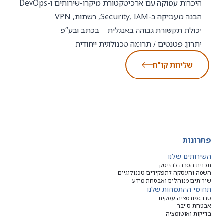
היכרות עמוקה עם ארכיטקטורת מיקרו-שירותים ו-DevOps
הבנה מעמיקה ב-Security, IAM, רשתות, VPN
יכולת תקשורת גבוהה באנגלית – בכתב ובע”פ
יתרון: פטנטים / תרומה טכנולוגית ייחודית
שליחת קו"ח
פתרונות
השירותים שלנו
תכנית הסבה להייטק
השמה והעסקה לתפקידים טכנולוגיים
שירותים מנוהלים ואבטחת מידע
תחומי ההתמחות שלנו
טרנספורמציה עסקית
אבטחת סייבר
בדיקות ואוטומציה