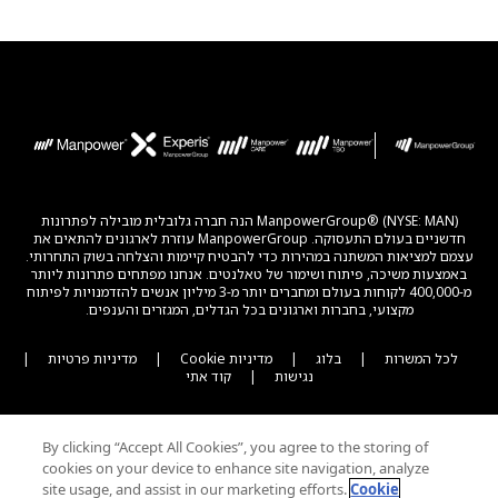
ManpowerGroup® (NYSE: MAN) הנה חברה גלובלית מובילה לפתרונות
חדשניים בעולם התעסוקה. ManpowerGroup עוזרת לארגונים להתאים את
עצמם למציאות המשתנה במהירות כדי להבטיח קיימות והצלחה בשוק התחרותי.
באמצעות משיכה, פיתוח ושימור של טאלנטים. אנחנו מפתחים פתרונות ליותר
מ-400,000 לקוחות בעולם ומחברים יותר מ-3 מיליון אנשים להזדמנויות לפיתוח
מקצועי, בחברות וארגונים בכל הגדלים, המגזרים והענפים.
לכל המשרות
|
בלוג
|
מדיניות Cookie
|
מדיניות פרטיות
|
נגישות
|
קוד אתי
By clicking “Accept All Cookies”, you agree to the storing of
cookies on your device to enhance site navigation, analyze
site usage, and assist in our marketing efforts.
Cookie