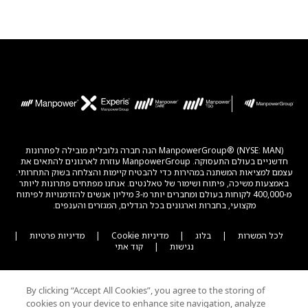
ManpowerGroup® (NYSE: MAN) הנה חברה גלובלית מובילה לפתרונות
חדשניים בעולם התעסוקה. ManpowerGroup עוזרת לארגונים להתאים את
עצמם למציאות המשתנה במהירות כדי להבטיח קיימות והצלחה בשוק התחרותי.
באמצעות משיכה, פיתוח ושימור של טאלנטים. אנחנו מפתחים פתרונות ליותר
מ-400,000 לקוחות בעולם ומחברים יותר מ-3 מיליון אנשים להזדמנויות לפיתוח
מקצועי, בחברות וארגונים בכל הגדלים, המגזרים והענפים.
לכל המשרות
|
בלוג
|
מדיניות Cookie
|
מדיניות פרטיות
|
נגישות
|
קוד אתי
By clicking “Accept All Cookies”, you agree to the storing of
cookies on your device to enhance site navigation, analyze