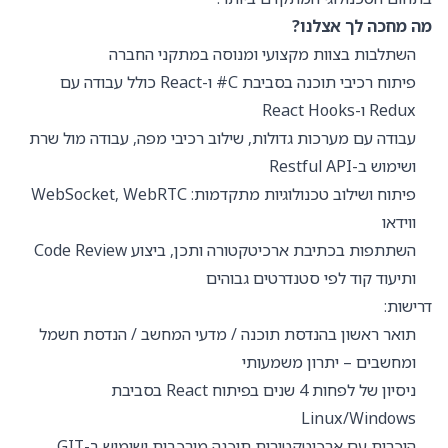
מה מחכה לך אצלנו?
השתלבות בצוות מקצועי ומנוסה במתקני החברה
פיתוח רכיבי תוכנה בסביבת C# ו-React כולל עבודה עם
Redux ו-React Hooks
עבודה עם מערכות גדולות, שילוב רכיבי מפה, עבודה מול שרת
ושימוש ב-Restful API
פיתוח ושילוב טכנולוגיות מתקדמות: WebSocket, WebRTC
ווידאו
השתתפות בכתיבת ארכיטקטורה ותכן, ביצוע Code Review
ותיעוד קוד לפי סטנדרטים גבוהים
דרישות:
תואר ראשון בהנדסת תוכנה / מדעי המחשב / הנדסת חשמל
ומחשבים – יתרון משמעותי
ניסיון של לפחות 4 שנים בפיתוח React בסביבת
Linux/Windows
היכרות עם ארכיטקטורות תוכנה מורכבות ושימוש ב-GIT