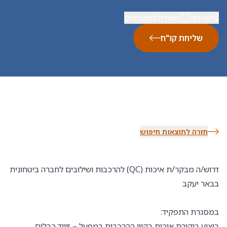
שיתוף
שמירה למועדפים
שליחת קו"ח
חזרה לתוצאות חיפוש
דרוש/ה מבקר/ת איכות (QC) להרכבות ושילובים לחברה ביטחונית
בבאר יעקב
במסגרת התפקיד:
ביצוע ביקורת איכות בקווי ההרכבות במפעל – זיווד כבלים,