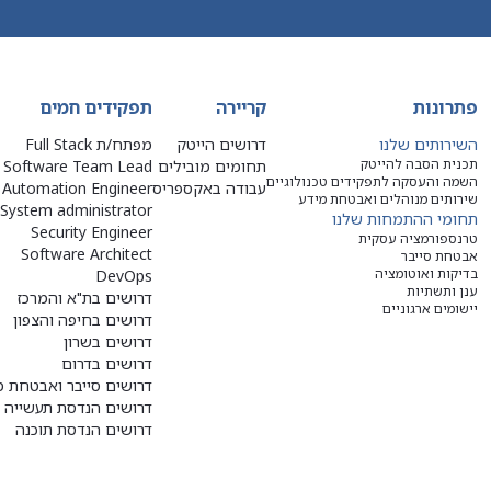
פתרונות
קריירה
תפקידים חמים
השירותים שלנו
דרושים הייטק
מפתח/ת Full Stack
תכנית הסבה להייטק
תחומים מובילים
Software Team Lead
השמה והעסקה לתפקידים טכנולוגיים
עבודה באקספריס
Automation Engineer
שירותים מנוהלים ואבטחת מידע
System administrator
תחומי ההתמחות שלנו
Security Engineer
טרנספורמציה עסקית
Software Architect
אבטחת סייבר
בדיקות ואוטומציה
DevOps
ענן ותשתיות
דרושים בת"א והמרכז
יישומים ארגוניים
דרושים בחיפה והצפון
דרושים בשרון
דרושים בדרום
דרושים סייבר ואבטחת מ
דרושים הנדסת תעשייה ו
דרושים הנדסת תוכנה