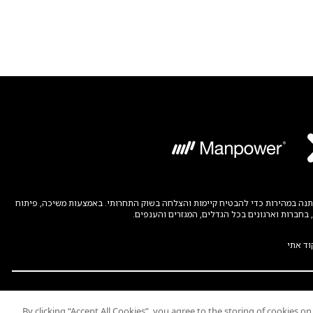
קה. ManpowerGroup עוזרת לארגונים להתאים את עצמם למציאות המשתנה במהירות כדי להבטיח קיימות והצלחה בשוק התחרותי. באמצעות משיכה, פיתוח
וד אתי
© 2026 Experis All Rights Reserved
By clicking “Accept All Cookies”, you agree to the storing of cookies o