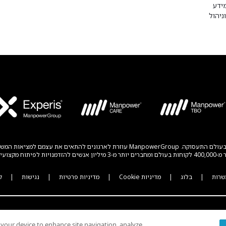
ידע
ניהול
ManpowerGroup® (NYSE: MAN) הנה חברה גלובלית מובילה לפתרונות חדשניים בעולם התעסו
ים והענפים.
שרות
|
בלוג
|
מדיניות Cookie
|
מדיניות פרטיות
|
נגישות
|
ק
n your device to enhance site navigation, analyze