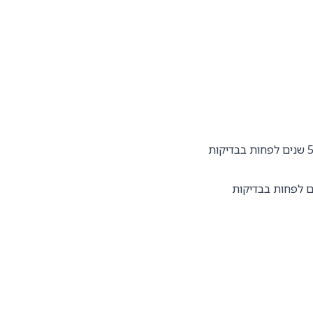
תוכנה/חשמל/אלקטרוניקה/מחשבים/מדעים מדויקים) עם ניסיון של 5 שנים לפחות בבדיקות
 תואר אקדמי רלוונטי – נדרש ניסיון מוכח של 7 שנים לפחות בבדיקות