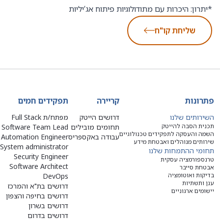
*יתרון: היכרות עם מתודולוגיות פיתוח אג’יליות
שליחת קו"ח
פתרונות
קריירה
תפקידים חמים
השירותים שלנו
דרושים הייטק
מפתח/ת Full Stack
תכנית הסבה להייטק
תחומים מובילים
Software Team Lead
השמה והעסקה לתפקידים טכנולוגיים
עבודה באקספריס
Automation Engineer
שירותים מנוהלים ואבטחת מידע
System administrator
תחומי ההתמחות שלנו
Security Engineer
טרנספורמציה עסקית
Software Architect
אבטחת סייבר
בדיקות ואוטומציה
DevOps
ענן ותשתיות
דרושים בת"א והמרכז
יישומים ארגוניים
דרושים בחיפה והצפון
דרושים בשרון
דרושים בדרום