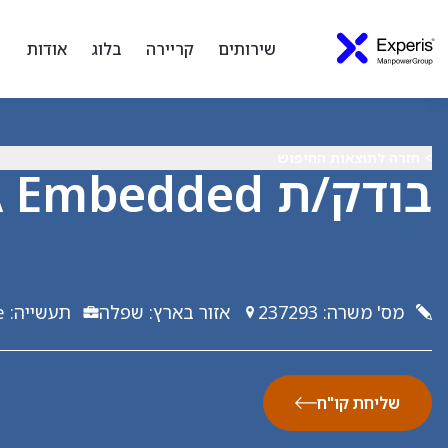
שירותים
קריירה
בלוג
אודות
> חזרה לתוצאות החיפוש
בודק/ת QA Embedded
מס' משרה
:
237293
אזור בארץ
:
שפלה
תעשייה
:
e
שליחת קו"ח