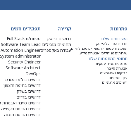
פתרונות
קריירה
תפקידים חמים
השירותים שלנו
דרושים הייטק
מפתח/ת Full Stack
תכנית הסבה להייטק
תחומים מובילים
Software Team Lead
השמה והעסקה לתפקידים טכנולוגיים
עבודה באקספריס
Automation Engineer
שירותים מנוהלים ואבטחת מידע
System administrator
תחומי ההתמחות שלנו
Security Engineer
טרנספורמציה עסקית
Software Architect
אבטחת סייבר
בדיקות ואוטומציה
DevOps
ענן ותשתיות
דרושים בת"א והמרכז
יישומים ארגוניים
דרושים בחיפה והצפון
דרושים בשרון
דרושים בדרום
דרושים סייבר ואבטחת מ
דרושים הנדסת תעשייה ו
דרושים הנדסת תוכנה