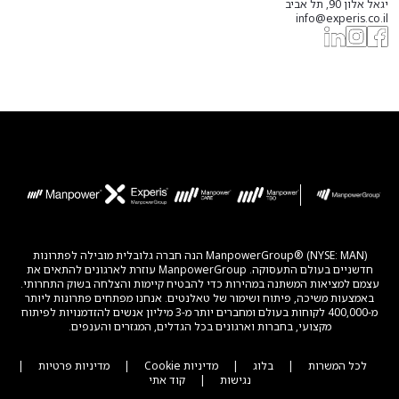
יגאל אלון 90, תל אביב
info@experis.co.il
ManpowerGroup® (NYSE: MAN) הנה חברה גלובלית מובילה לפתרונות
חדשניים בעולם התעסוקה. ManpowerGroup עוזרת לארגונים להתאים את
עצמם למציאות המשתנה במהירות כדי להבטיח קיימות והצלחה בשוק התחרותי.
באמצעות משיכה, פיתוח ושימור של טאלנטים. אנחנו מפתחים פתרונות ליותר
מ-400,000 לקוחות בעולם ומחברים יותר מ-3 מיליון אנשים להזדמנויות לפיתוח
מקצועי, בחברות וארגונים בכל הגדלים, המגזרים והענפים.
לכל המשרות
|
בלוג
|
מדיניות Cookie
|
מדיניות פרטיות
|
נגישות
|
קוד אתי