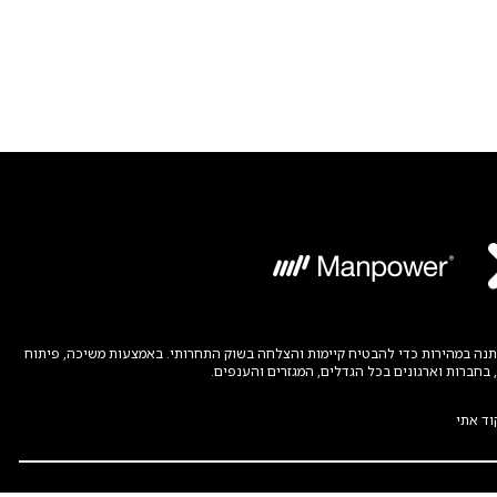
קה. ManpowerGroup עוזרת לארגונים להתאים את עצמם למציאות המשתנה במהירות כדי להבטיח קיימות והצלחה בשוק התחרותי. באמצעות משיכה, פיתוח
וד אתי