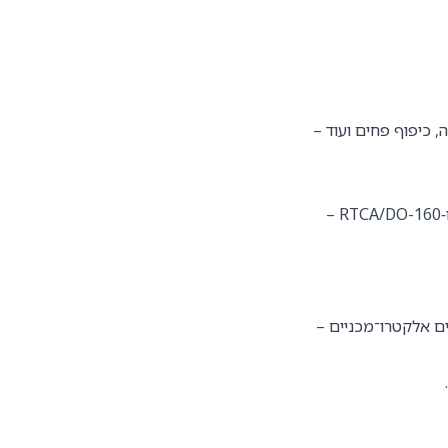
כניים כגון CNC, כרסום, חריטה, כיפוף פחים ועוד –
היכרות וניסיון עם תקנים צבאיים ותעופתיים כגון MIL-STD-810 ו‑RTCA/DO-160 –
טרוניים (PCB) ובבחירת רכיבים אלקטרו־מכניים –