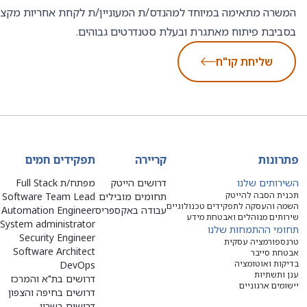
המשרה מתאימה במיוחד למהנדס/ת המעוניין/ת לקחת אחריות מקצה
בסביבת פיתוח מאתגרת ובעלת סטנדרטים גבוהים.
שליחת קו"ח
פתרונות
קריירה
תפקידים חמים
השירותים שלנו
דרושים הייטק
מפתח/ת Full Stack
תכנית הסבה להייטק
תחומים מובילים
Software Team Lead
השמה והעסקה לתפקידים טכנולוגיים
עבודה באקספריס
Automation Engineer
שירותים מנוהלים ואבטחת מידע
System administrator
תחומי ההתמחות שלנו
Security Engineer
טרנספורמציה עסקית
Software Architect
אבטחת סייבר
בדיקות ואוטומציה
DevOps
ענן ותשתיות
דרושים בת"א והמרכז
יישומים ארגוניים
דרושים בחיפה והצפון
דרושים בשרון