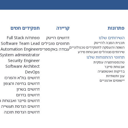
פתרונות
קריירה
תפקידים חמים
השירותים שלנו
דרושים הייטק
מפתח/ת Full Stack
תכנית הסבה להייטק
תחומים מובילים
Software Team Lead
השמה והעסקה לתפקידים טכנולוגיים
עבודה באקספריס
Automation Engineer
שירותים מנוהלים ואבטחת מידע
System administrator
תחומי ההתמחות שלנו
Security Engineer
טרנספורמציה עסקית
Software Architect
אבטחת סייבר
בדיקות ואוטומציה
DevOps
ענן ותשתיות
דרושים בת"א והמרכז
יישומים ארגוניים
דרושים בחיפה והצפון
דרושים בשרון
דרושים בדרום
דרושים סייבר ואבטחת מ
דרושים הנדסת תעשייה ו
דרושים הנדסת תוכנה