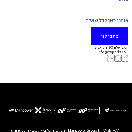
אנחנו כאן לכל שאלה
כתבו לנו
יגאל אלון 90, תל אביב
info@experis.co.il
ManpowerGroup® (NYSE: MAN) הנה חברה גלובלית מובילה לפתרונות