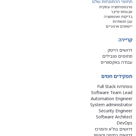
תחומי ההתמחות שלנו
טרנספורמציה עסקית
אבטחת סייבר
בדיקות ואוטומציה
ענן ותשתיות
יישומים ארגוניים
קריירה
דרושים הייטק
תחומים מובילים
עבודה באקספריס
תפקידים חמים
מפתח/ת Full Stack
Software Team Lead
Automation Engineer
System administrator
Security Engineer
Software Architect
DevOps
דרושים בת"א והמרכז
דרושים בחיפה והצפון