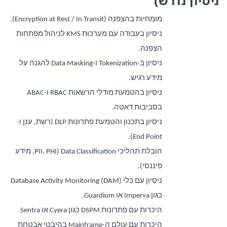
ניסיון נדרש)
מומחיות בהצפנה (Encryption at Rest / In Transit).
ניסיון בעבודה עם מערכות KMS לניהול מפתחות
הצפנה.
ניסיון ב-Tokenization ו-Data Masking להגנה על
מידע רגיש.
ניסיון בהטמעת מודלי הרשאות RBAC ו-ABAC
בסביבות דאטה.
ניסיון בתכנון והטמעת פתרונות DLP (רשת, ענן ו-
End Point).
הובלת תהליכי Data Classification (PII, PHI, מידע
פיננסי).
ניסיון עם כלי Database Activity Monitoring (DAM)
כגון Imperva או Guardium.
היכרות עם פתרונות DSPM כגון Cyera או Sentra.
היכרות עם עולם ה-Mainframe בהיבטי אבטחת