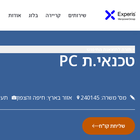
שירותים
קריירה
בלוג
אודות
> חזרה לתוצאות החיפוש
טכנאי.ת PC
מס' משרה
:
240145
אזור בארץ
:
חיפה והצפון
תעש
שליחת קו"ח