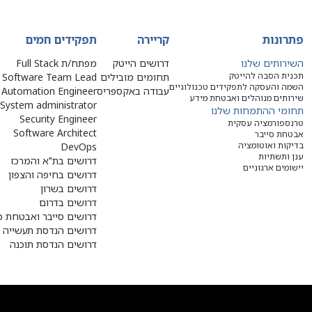
פתרונות
קריירה
תפקידים חמים
השירותים שלנו
דרושים הייטק
מפתח/ת Full Stack
תכנית הסבה להייטק
תחומים מובילים
Software Team Lead
השמה והעסקה לתפקידים טכנולוגיים
עבודה באקספריס
Automation Engineer
שירותים מנוהלים ואבטחת מידע
System administrator
תחומי ההתמחות שלנו
Security Engineer
טרנספורמציה עסקית
Software Architect
אבטחת סייבר
בדיקות ואוטומציה
DevOps
ענן ותשתיות
דרושים בת"א והמרכז
יישומים ארגוניים
דרושים בחיפה והצפון
דרושים בשרון
דרושים בדרום
דרושים סייבר ואבטחת מ
דרושים הנדסת תעשייה ו
דרושים הנדסת תוכנה