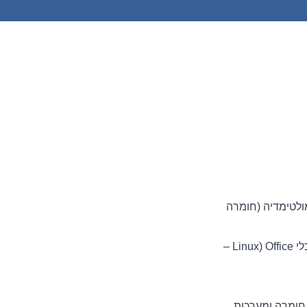
ולטימדיה (חומרה
עבודה שוטפת עם מערכות הפעלה בדגש על סביבת Microsoft וכלי Office (Linux –
 חומרה ומערכות