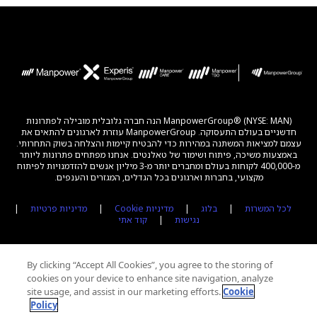
ManpowerGroup® (NYSE: MAN) הנה חברה גלובלית מובילה לפתרונות
חדשניים בעולם התעסוקה. ManpowerGroup עוזרת לארגונים להתאים את
עצמם למציאות המשתנה במהירות כדי להבטיח קיימות והצלחה בשוק התחרותי.
באמצעות משיכה, פיתוח ושימור של טאלנטים. אנחנו מפתחים פתרונות ליותר
מ-400,000 לקוחות בעולם ומחברים יותר מ-3 מיליון אנשים להזדמנויות לפיתוח
מקצועי, בחברות וארגונים בכל הגדלים, המגזרים והענפים.
לכל המשרות
|
בלוג
|
מדיניות Cookie
|
מדיניות פרטיות
|
נגישות
|
קוד אתי
By clicking “Accept All Cookies”, you agree to the storing of
cookies on your device to enhance site navigation, analyze
site usage, and assist in our marketing efforts.
Cookie
Policy