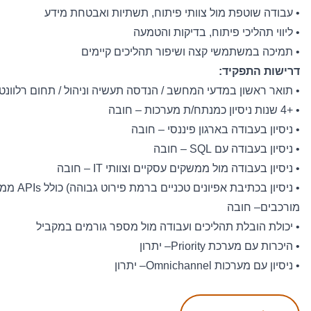
• עבודה שוטפת מול צוותי פיתוח, תשתיות ואבטחת מידע
• ליווי תהליכי פיתוח, בדיקות והטמעה
• תמיכה במשתמשי קצה ושיפור תהליכים קיימים
דרישות התפקיד:
• תואר ראשון במדעי המחשב / הנדסה תעשיה וניהול / תחום רלוונטי
• +4 שנות ניסיון כמנתח/ת מערכות – חובה
• ניסיון בעבודה בארגון פיננסי – חובה
• ניסיון בעבודה עם
SQL
– חובה
• ניסיון בעבודה מול ממשקים עסקיים וצוותי
IT
– חובה
•
ניסיון בכתיבת אפיונים טכניים ברמת פירוט גבוהה
(
כולל
APIs
ממש
מורכבים
–
חובה
• יכולת הובלת תהליכים ועבודה מול מספר גורמים במקביל
• היכרות עם מערכת
Priority
– יתרון
• ניסיון עם מערכות
Omnichannel
– יתרון