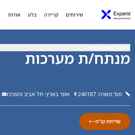
שירותים
קריירה
בלוג
אודות
> חזרה לתוצאות החיפוש
מנתח/ת מערכות
מס' משרה
:
240187
אזור בארץ
:
תל אביב והמרכז
שליחת קו"ח