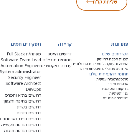
שליחת קו"ח
פתרונות
קריירה
תפקידים חמים
השירותים שלנו
דרושים הייטק
מפתח/ת Full Stack
תכנית הסבה להייטק
תחומים מובילים
Software Team Lead
השמה והעסקה לתפקידים טכנולוגיים
עבודה באקספריס
Automation Engineer
שירותים מנוהלים ואבטחת מידע
System administrator
תחומי ההתמחות שלנו
Security Engineer
טרנספורמציה עסקית
Software Architect
אבטחת סייבר
בדיקות ואוטומציה
DevOps
ענן ותשתיות
דרושים בת"א והמרכז
יישומים ארגוניים
דרושים בחיפה והצפון
דרושים בשרון
דרושים בדרום
דרושים סייבר ואבטחת מ
דרושים הנדסת תעשייה ו
דרושים הנדסת תוכנה