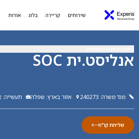
שירותים
קריירה
בלוג
אודות
> חזרה לתוצאות החיפוש
אנליסט.ית SOC
מס' משרה
:
240273
אזור בארץ
:
שפלה
תעשייה
:
t
שליחת קו"ח