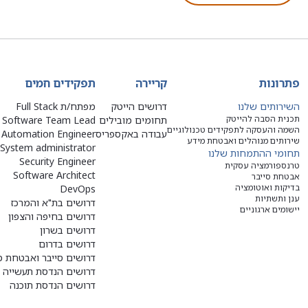
פתרונות
קריירה
תפקידים חמים
השירותים שלנו
דרושים הייטק
מפתח/ת Full Stack
תכנית הסבה להייטק
תחומים מובילים
Software Team Lead
השמה והעסקה לתפקידים טכנולוגיים
עבודה באקספריס
Automation Engineer
שירותים מנוהלים ואבטחת מידע
System administrator
תחומי ההתמחות שלנו
Security Engineer
טרנספורמציה עסקית
Software Architect
אבטחת סייבר
בדיקות ואוטומציה
DevOps
ענן ותשתיות
דרושים בת"א והמרכז
יישומים ארגוניים
דרושים בחיפה והצפון
דרושים בשרון
דרושים בדרום
דרושים סייבר ואבטחת מ
דרושים הנדסת תעשייה ו
דרושים הנדסת תוכנה