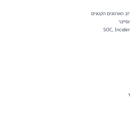
וב הארגונים הקטנים
סייבר
מהווה מקפצה מצוינת לקריירה ארוכת טווח בעולמות ה-SOC, Incident