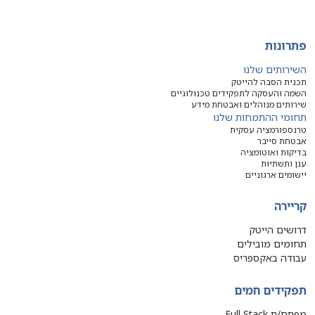
פתרונות
השירותים שלנו
תכנית הסבה להייטק
השמה והעסקה לתפקידים טכנולוגיים
שירותים מנוהלים ואבטחת מידע
תחומי ההתמחות שלנו
טרנספורמציה עסקית
אבטחת סייבר
בדיקות ואוטומציה
ענן ותשתיות
יישומים ארגוניים
קריירה
דרושים הייטק
תחומים מובילים
עבודה באקספריס
תפקידים חמים
מפתח/ת Full Stack