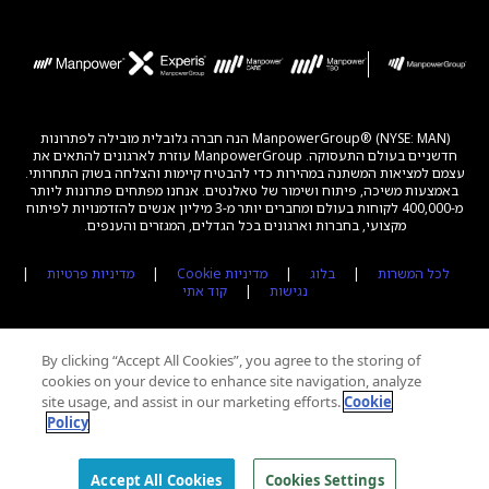
ManpowerGroup® (NYSE: MAN) הנה חברה גלובלית מובילה לפתרונות
חדשניים בעולם התעסוקה. ManpowerGroup עוזרת לארגונים להתאים את
עצמם למציאות המשתנה במהירות כדי להבטיח קיימות והצלחה בשוק התחרותי.
באמצעות משיכה, פיתוח ושימור של טאלנטים. אנחנו מפתחים פתרונות ליותר
מ-400,000 לקוחות בעולם ומחברים יותר מ-3 מיליון אנשים להזדמנויות לפיתוח
מקצועי, בחברות וארגונים בכל הגדלים, המגזרים והענפים.
לכל המשרות
|
בלוג
|
מדיניות Cookie
|
מדיניות פרטיות
|
נגישות
|
קוד אתי
By clicking “Accept All Cookies”, you agree to the storing of
cookies on your device to enhance site navigation, analyze
site usage, and assist in our marketing efforts.
Cookie
Policy
© 2026 Experis All Rights Reserved
Accept All Cookies
Cookies Settings