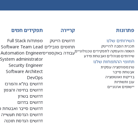
פתרונות
קריירה
תפקידים חמים
השירותים שלנו
דרושים הייטק
מפתח/ת Full Stack
תכנית הסבה להייטק
תחומים מובילים
Software Team Lead
השמה והעסקה לתפקידים טכנולוגיים
עבודה באקספריס
Automation Engineer
שירותים מנוהלים ואבטחת מידע
System administrator
תחומי ההתמחות שלנו
Security Engineer
טרנספורמציה עסקית
Software Architect
אבטחת סייבר
בדיקות ואוטומציה
DevOps
ענן ותשתיות
דרושים בת"א והמרכז
יישומים ארגוניים
דרושים בחיפה והצפון
דרושים בשרון
דרושים בדרום
דרושים סייבר ואבטחת מ
דרושים הנדסת תעשייה ו
דרושים הנדסת תוכנה