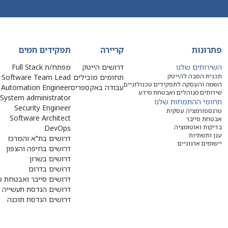
פתרונות
קריירה
תפקידים חמים
השירותים שלנו
דרושים הייטק
מפתח/ת Full Stack
תכנית הסבה להייטק
תחומים מובילים
Software Team Lead
השמה והעסקה לתפקידים טכנולוגיים
עבודה באקספריס
Automation Engineer
שירותים מנוהלים ואבטחת מידע
System administrator
תחומי ההתמחות שלנו
Security Engineer
טרנספורמציה עסקית
Software Architect
אבטחת סייבר
בדיקות ואוטומציה
DevOps
ענן ותשתיות
דרושים בת"א והמרכז
יישומים ארגוניים
דרושים בחיפה והצפון
דרושים בשרון
דרושים בדרום
דרושים סייבר ואבטחת מ
דרושים הנדסת תעשייה ו
דרושים הנדסת תוכנה