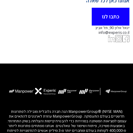
אנחנו כאן לכל שאלה
כתבו לנו
יגאל אלון 90, תל אביב
info@experis.co.il
ManpowerGroup® (NYSE: MAN) הנה חברה גלובלית מובילה לפתרונות
חדשניים בעולם התעסוקה. ManpowerGroup עוזרת לארגונים להתאים את
עצמם למציאות המשתנה במהירות כדי להבטיח קיימות והצלחה בשוק התחרותי.
באמצעות משיכה, פיתוח ושימור של טאלנטים. אנחנו מפתחים פתרונות ליותר
מ-400,000 לקוחות בעולם ומחברים יותר מ-3 מיליון אנשים להזדמנויות לפיתוח