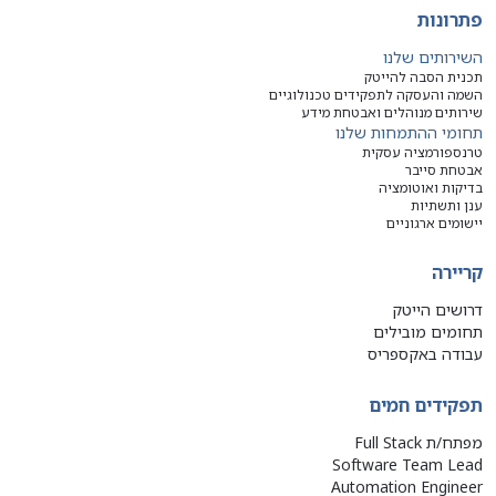
פתרונות
השירותים שלנו
תכנית הסבה להייטק
השמה והעסקה לתפקידים טכנולוגיים
שירותים מנוהלים ואבטחת מידע
תחומי ההתמחות שלנו
טרנספורמציה עסקית
אבטחת סייבר
בדיקות ואוטומציה
ענן ותשתיות
יישומים ארגוניים
קריירה
דרושים הייטק
תחומים מובילים
עבודה באקספריס
תפקידים חמים
מפתח/ת Full Stack
Software Team Lead
Automation Engineer