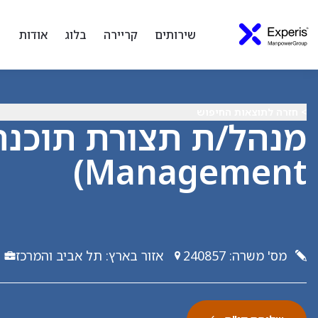
שירותים
קריירה
בלוג
אודות
> חזרה לתוצאות החיפוש
Management)
מס' משרה
:
240857
אזור בארץ
:
תל אביב והמרכז