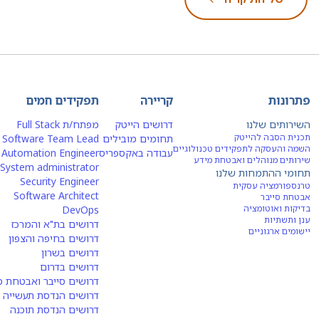
פתרונות
קריירה
תפקידים חמים
השירותים שלנו
דרושים הייטק
מפתח/ת Full Stack
תכנית הסבה להייטק
תחומים מובילים
Software Team Lead
השמה והעסקה לתפקידים טכנולוגיים
עבודה באקספריס
Automation Engineer
שירותים מנוהלים ואבטחת מידע
System administrator
תחומי ההתמחות שלנו
Security Engineer
טרנספורמציה עסקית
Software Architect
אבטחת סייבר
בדיקות ואוטומציה
DevOps
ענן ותשתיות
דרושים בת"א והמרכז
יישומים ארגוניים
דרושים בחיפה והצפון
דרושים בשרון
דרושים בדרום
דרושים סייבר ואבטחת מ
דרושים הנדסת תעשייה ו
דרושים הנדסת תוכנה