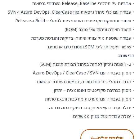
• אחריות על תהליכי Release, Baseline ושחזורי גרסאות
• עבודה עם כלי ניהול גרסאות כגון Azure DevOps, ClearCase ו-SVN
• פיתוח ותחזוקת סקריפטים ואוטומציות לתהליכי Build ו-Release
• תיעוד תצורה וניהול עצי מוצר (BOM)
• עבודה שוטפת מול צוותי פיתוח, בדיקות והנדסת מערכת
• שיפור וייעול תהליכי SCM וסטנדרטים ארגוניים
דרישות:
• 1-2 שנות ניסיון לפחות בניהול תצורת תוכנה (SCM)
• ניסיון בעבודה עם Azure DevOps / ClearCase / SVN
• הבנה בתהליכי פיתוח תוכנה, בדיקות ושחרור גרסאות
• ניסיון בכתיבת סקריפטים ואוטומציה – יתרון
• ניסיון בעבודה עם מערכות מורכבות ורב-גרסתיות
• יכולת עבודה עצמאית, סדר ודיוק ברמה גבוהה
• יכולת עבודה מול מגוון ממשקים
שליחת קו"ח