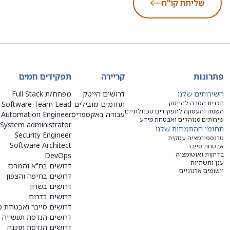
שליחת קו"ח
פתרונות
קריירה
תפקידים חמים
השירותים שלנו
דרושים הייטק
מפתח/ת Full Stack
תכנית הסבה להייטק
תחומים מובילים
Software Team Lead
השמה והעסקה לתפקידים טכנולוגיים
עבודה באקספריס
Automation Engineer
שירותים מנוהלים ואבטחת מידע
System administrator
תחומי ההתמחות שלנו
Security Engineer
טרנספורמציה עסקית
Software Architect
אבטחת סייבר
בדיקות ואוטומציה
DevOps
ענן ותשתיות
דרושים בת"א והמרכז
יישומים ארגוניים
דרושים בחיפה והצפון
דרושים בשרון
דרושים בדרום
דרושים סייבר ואבטחת מ
דרושים הנדסת תעשייה ו
דרושים הנדסת תוכנה