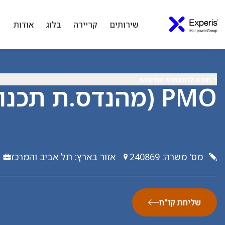
שירותים
קריירה
בלוג
אודות
> חזרה לתוצאות החיפוש
PMO (מהנדס.ת תכנון ובקרת פרויקטים)
מס' משרה
:
240869
אזור בארץ
:
תל אביב והמרכז
שליחת קו"ח