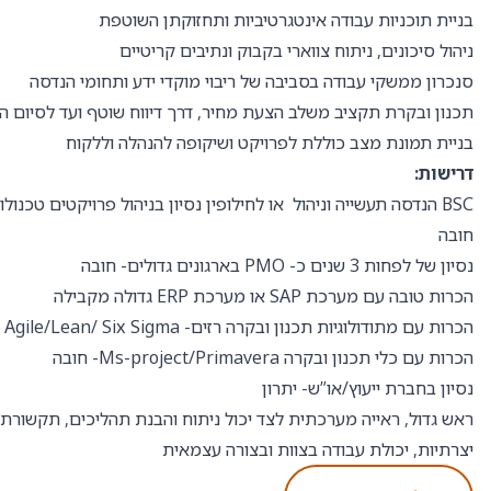
בניית תוכניות עבודה אינטגרטיביות ותחזוקתן השוטפת
ניהול סיכונים, ניתוח צווארי בקבוק ונתיבים קריטיים
סנכרון ממשקי עבודה בסביבה של ריבוי מוקדי ידע ותחומי הנדסה
תכנון ובקרת תקציב משלב הצעת מחיר, דרך דיווח שוטף ועד לסיום ה
בניית תמונת מצב כוללת לפרויקט ושיקופה להנהלה וללקוח
דרישות:
BSC הנדסה תעשייה וניהול או לחילופין נסיון בניהול פרויקטים טכנו
חובה
נסיון של לפחות 3 שנים כ- PMO בארגונים גדולים- חובה
הכרות טובה עם מערכת SAP או מערכת ERP גדולה מקבילה
הכרות עם מתודולוגיות תכנון ובקרה רזים- Agile/Lean/ Six Sigma
הכרות עם כלי תכנון ובקרה Ms-project/Primavera- חובה
נסיון בחברת ייעוץ/או”ש- יתרון
ראש גדול, ראייה מערכתית לצד יכול ניתוח והבנת תהליכים, תקשורת 
יצרתיות, יכולת עבודה בצוות ובצורה עצמאית