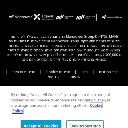
ManpowerGroup® (NYSE: MAN) הנה חברה גלובלית מובילה לפתרונות
חדשניים בעולם התעסוקה. ManpowerGroup עוזרת לארגונים להתאים את
עצמם למציאות המשתנה במהירות כדי להבטיח קיימות והצלחה בשוק התחרותי.
באמצעות משיכה, פיתוח ושימור של טאלנטים. אנחנו מפתחים פתרונות ליותר
מ-400,000 לקוחות בעולם ומחברים יותר מ-3 מיליון אנשים להזדמנויות לפיתוח
מקצועי, בחברות וארגונים בכל הגדלים, המגזרים והענפים.
לכל המשרות
|
בלוג
|
מדיניות Cookie
|
מדיניות פרטיות
|
נגישות
|
קוד אתי
By clicking “Accept All Cookies”, you agree to the storing of
cookies on your device to enhance site navigation, analyze
site usage, and assist in our marketing efforts.
Cookie
Policy
© 2026 Experis All Rights Reserved
Accept All Cookies
Cookies Settings