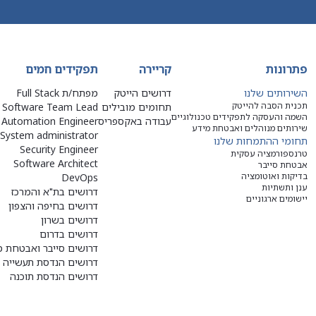
פתרונות
קריירה
תפקידים חמים
השירותים שלנו
דרושים הייטק
מפתח/ת Full Stack
תכנית הסבה להייטק
תחומים מובילים
Software Team Lead
השמה והעסקה לתפקידים טכנולוגיים
עבודה באקספריס
Automation Engineer
שירותים מנוהלים ואבטחת מידע
System administrator
תחומי ההתמחות שלנו
Security Engineer
טרנספורמציה עסקית
Software Architect
אבטחת סייבר
בדיקות ואוטומציה
DevOps
ענן ותשתיות
דרושים בת"א והמרכז
יישומים ארגוניים
דרושים בחיפה והצפון
דרושים בשרון
דרושים בדרום
דרושים סייבר ואבטחת מ
דרושים הנדסת תעשייה ו
דרושים הנדסת תוכנה