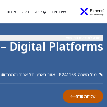
שירותים
קריירה
בלוג
אודות
> חזרה לתוצאות החיפוש
– Digital Platforms
מס' משרה
:
241153
אזור בארץ
:
תל אביב והמרכז
שליחת קו"ח