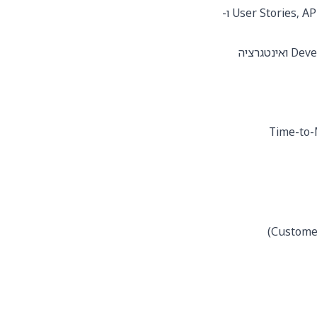
כתיבת מסמכי אפיון פונקציונליים וטכניים כולל User Stories, API Specifications ו-