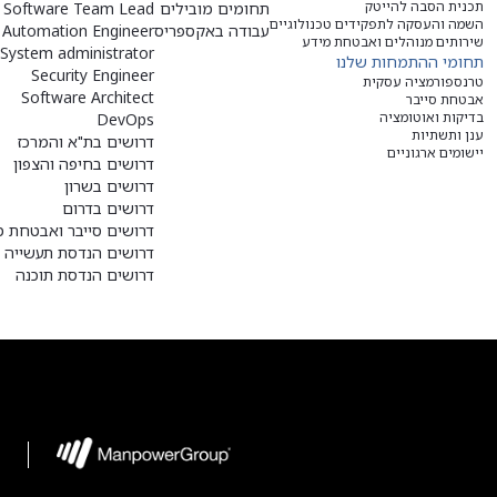
תכנית הסבה להייטק
תחומים מובילים
Software Team Lead
השמה והעסקה לתפקידים טכנולוגיים
עבודה באקספריס
Automation Engineer
שירותים מנוהלים ואבטחת מידע
System administrator
תחומי ההתמחות שלנו
Security Engineer
טרנספורמציה עסקית
Software Architect
אבטחת סייבר
בדיקות ואוטומציה
DevOps
ענן ותשתיות
דרושים בת"א והמרכז
יישומים ארגוניים
דרושים בחיפה והצפון
דרושים בשרון
דרושים בדרום
דרושים סייבר ואבטחת מ
דרושים הנדסת תעשייה ו
דרושים הנדסת תוכנה