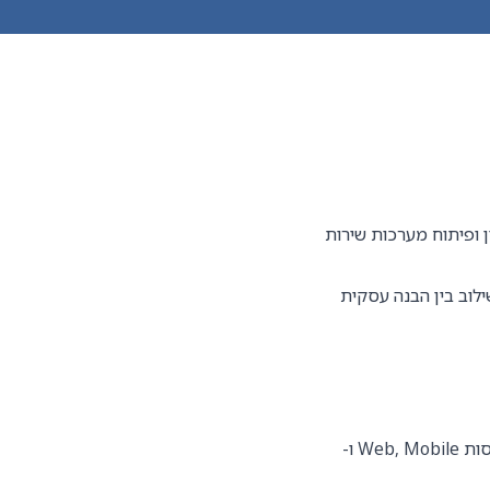
גייס System Analyst להובלת אפיון ופיתוח מערכות שירות
 הדור הבא של מערכות Self-Service, תוך שילוב בין הבנה עסקית
תכנון תהליכים עסקיים וחוויית משתמש (UX) עבור מערכות מבוססות Web, Mobile ו-