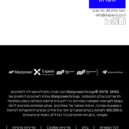
יגאל אלון 90, תל אביב
info@experis.co.il
ManpowerGroup® (NYSE: MAN) הנה חברה גלובלית מובילה לפתרונות
חדשניים בעולם התעסוקה. ManpowerGroup עוזרת לארגונים להתאים את
עצמם למציאות המשתנה במהירות כדי להבטיח קיימות והצלחה בשוק התחרותי.
באמצעות משיכה, פיתוח ושימור של טאלנטים. אנחנו מפתחים פתרונות ליותר
מ-400,000 לקוחות בעולם ומחברים יותר מ-3 מיליון אנשים להזדמנויות לפיתוח
מקצועי, בחברות וארגונים בכל הגדלים, המגזרים והענפים.
לכל המשרות
|
בלוג
|
מדיניות Cookie
|
מדיניות פרטיות
|