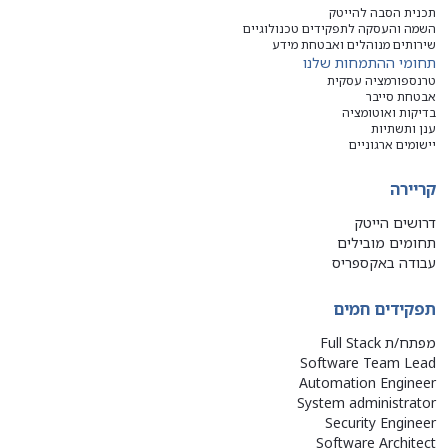
תכנית הסבה להייטק
השמה והעסקה לתפקידים טכנולוגיים
שירותים מנוהלים ואבטחת מידע
תחומי ההתמחות שלנו
טרנספורמציה עסקית
אבטחת סייבר
בדיקות ואוטומציה
ענן ותשתיות
יישומים ארגוניים
קריירה
דרושים הייטק
תחומים מובילים
עבודה באקספריס
תפקידים חמים
מפתח/ת Full Stack
Software Team Lead
Automation Engineer
System administrator
Security Engineer
Software Architect