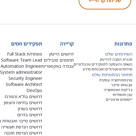
שליחת קו"ח
פתרונות
קריירה
תפקידים חמים
השירותים שלנו
דרושים הייטק
מפתח/ת Full Stack
תכנית הסבה להייטק
תחומים מובילים
Software Team Lead
השמה והעסקה לתפקידים טכנולוגיים
עבודה באקספריס
Automation Engineer
שירותים מנוהלים ואבטחת מידע
System administrator
תחומי ההתמחות שלנו
Security Engineer
טרנספורמציה עסקית
Software Architect
אבטחת סייבר
בדיקות ואוטומציה
DevOps
ענן ותשתיות
דרושים בת"א והמרכז
יישומים ארגוניים
דרושים בחיפה והצפון
דרושים בשרון
דרושים בדרום
דרושים סייבר ואבטחת מ
דרושים הנדסת תעשייה ו
דרושים הנדסת תוכנה