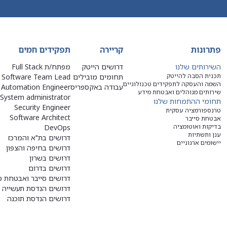
פתרונות
קריירה
תפקידים חמים
השירותים שלנו
דרושים הייטק
מפתח/ת Full Stack
תכנית הסבה להייטק
תחומים מובילים
Software Team Lead
השמה והעסקה לתפקידים טכנולוגיים
עבודה באקספריס
Automation Engineer
שירותים מנוהלים ואבטחת מידע
System administrator
תחומי ההתמחות שלנו
Security Engineer
טרנספורמציה עסקית
Software Architect
אבטחת סייבר
בדיקות ואוטומציה
DevOps
ענן ותשתיות
דרושים בת"א והמרכז
יישומים ארגוניים
דרושים בחיפה והצפון
דרושים בשרון
דרושים בדרום
דרושים סייבר ואבטחת מ
דרושים הנדסת תעשייה ו
דרושים הנדסת תוכנה